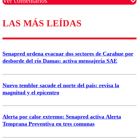
Ver comentarios
LAS MÁS LEÍDAS
Los comentarios son moderados para garantizar un
diálogo respetuoso.
Nombre
Senapred ordena evacuar dos sectores de Carahue por
Correo
desborde del río Damas: activa mensajería SAE
Nuevo temblor sacude el norte del país: revisa la
magnitud y el epicentro
Enviar comentario
Alerta por calor extremo: Senapred activa Alerta
Temprana Preventiva en tres comunas