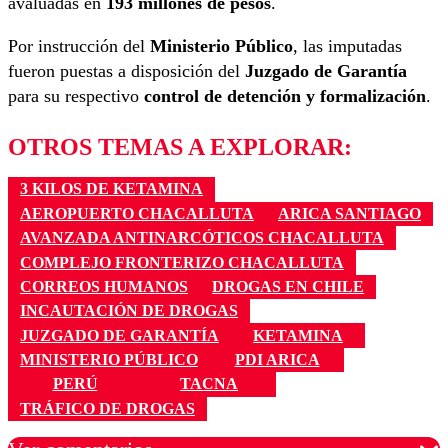
avaluadas en
193 millones de pesos
.
Por instrucción del
Ministerio Público
, las imputadas
fueron puestas a disposición del
Juzgado de Garantía
para su respectivo
control de detención y formalización
.
OTROS TEMAS A EXPLORAR:
3 KILOS DE KETAMINA
AEROPUERTO CHACALLUTA
ARICA SANTIAGO
AVANZADA ANTINARCÓTICOS CHACALLUTA
COMPLEJO FRONTERIZO CHACALLUTA
CORREOS HUMANOS
DROGAS EN CHILE
INCAUTACIÓN DE DROGAS
JUZGADO DE GARANTÍA
KETAMINA
MINISTERIO PÚBLICO
PDI ARICA
PERÚ
TACNA
TRÁFICO DE DROGAS