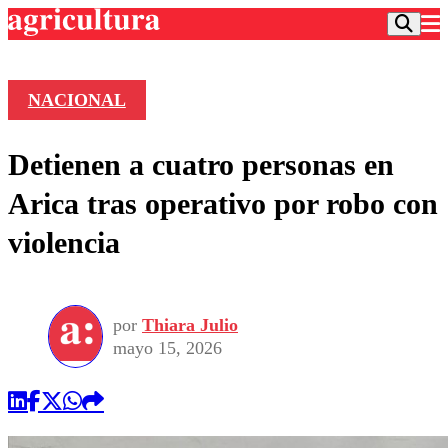
NACIONAL
Podcast
Detienen a cuatro personas en
Frecuencias
Agricultura TV
Arica tras operativo por robo con
Deportes
violencia
Entretención
Colo Colo
Noticias
Motor
Vida Social
Otros Deportes
Dato Practico
Publicaciones en medios
por
Thiara Julio
Seleccion Chilena
Economía
Opinión
mayo 15, 2026
Torneo Internacional
Internacional
Programas
Torneo Nacional
Nacional
Comercial
Universidad Católica
Política
Universidad de Chile
Sustentabilidad