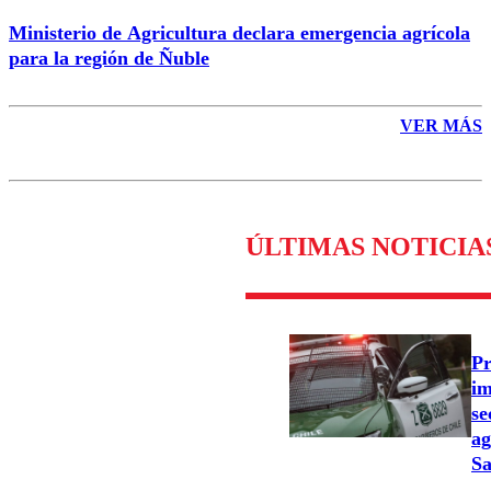
Ministerio de Agricultura declara emergencia agrícola
para la región de Ñuble
VER MÁS
ÚLTIMAS NOTICIA
Pr
im
se
ag
Sa