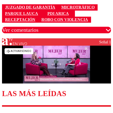
JUZGADO DE GARANTÍA
MICROTRÁFICO
PARQUE LAUCA
PDI ARICA
RECEPTACIÓN
ROBO CON VIOLENCIA
Ver comentarios
Señal 1
EN VIVO
Los comentarios son moderados para garantizar un
diálogo respetuoso.
Nombre
Correo
LAS MÁS LEÍDAS
Enviar comentario