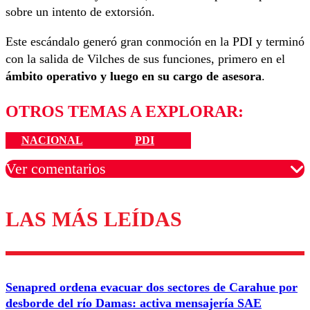
sobre un intento de extorsión.
Este escándalo generó gran conmoción en la PDI y terminó
con la salida de Vilches de sus funciones, primero en el
ámbito operativo y luego en su cargo de asesora
.
OTROS TEMAS A EXPLORAR:
NACIONAL
PDI
Ver comentarios
LAS MÁS LEÍDAS
Los comentarios son moderados para garantizar un
diálogo respetuoso.
Nombre
Senapred ordena evacuar dos sectores de Carahue por
Correo
desborde del río Damas: activa mensajería SAE