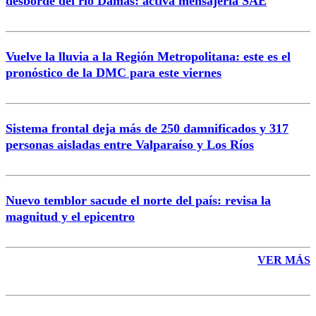
desborde del río Damas: activa mensajería SAE
Vuelve la lluvia a la Región Metropolitana: este es el
pronóstico de la DMC para este viernes
Enviar comentario
Sistema frontal deja más de 250 damnificados y 317
personas aisladas entre Valparaíso y Los Ríos
Nuevo temblor sacude el norte del país: revisa la
magnitud y el epicentro
VER MÁS