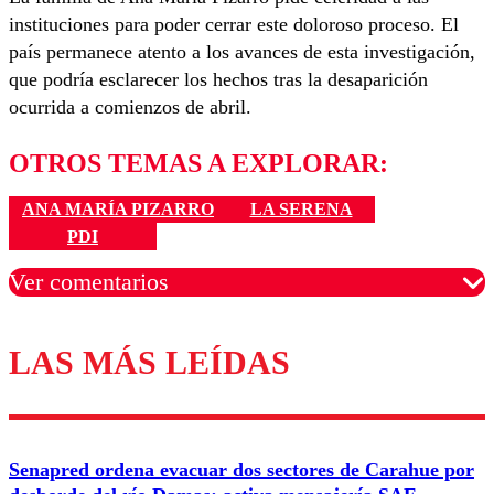
instituciones para poder cerrar este doloroso proceso. El
país permanece atento a los avances de esta investigación,
que podría esclarecer los hechos tras la desaparición
ocurrida a comienzos de abril.
OTROS TEMAS A EXPLORAR:
ANA MARÍA PIZARRO
LA SERENA
PDI
Ver comentarios
LAS MÁS LEÍDAS
Los comentarios son moderados para garantizar un
diálogo respetuoso.
Nombre
Senapred ordena evacuar dos sectores de Carahue por
Correo