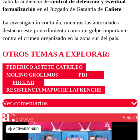
cabo la audiencia de
control de detención y eventual
formalización
en el Juzgado de Garantía de
Cañete
.
La investigación continúa, mientras las autoridades
destacan este procedimiento como un golpe importante
contra el crimen organizado en la zona sur del país.
OTROS TEMAS A EXPLORAR:
FEDERICO ASTETE CATRILEO
MOLINO GROLLMUS
PDI
POCUNO
RESISTENCIA MAPUCHE LAFKENCHE
Ver comentarios
Señal 1
EN VIVO
Los comentarios son moderados para garantizar un
diálogo respetuoso.
Nombre