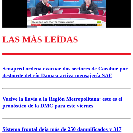
Correo
LAS MÁS LEÍDAS
Enviar comentario
Senapred ordena evacuar dos sectores de Carahue por
desborde del río Damas: activa mensajería SAE
Vuelve la lluvia a la Región Metropolitana: este es el
pronóstico de la DMC para este viernes
Sistema frontal deja más de 250 damnificados y 317