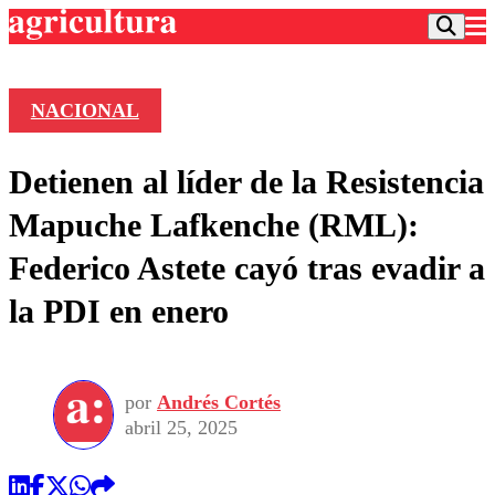
NACIONAL
Podcast
Detienen al líder de la Resistencia
Frecuencias
Agricultura TV
Mapuche Lafkenche (RML):
Deportes
Federico Astete cayó tras evadir a
Entretención
Colo Colo
Noticias
la PDI en enero
Motor
Vida Social
Otros Deportes
Dato Practico
Publicaciones en medios
Seleccion Chilena
Economía
Opinión
Torneo Internacional
Internacional
por
Andrés Cortés
Programas
Torneo Nacional
Nacional
abril 25, 2025
Comercial
Universidad Católica
Política
Universidad de Chile
Sustentabilidad