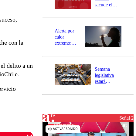
mensajería
sacude el
SAE
norte del país:
revisa la
suceso,
magnitud y el
epicentro
Alerta por
calor
che con la
extremo:
Senapred
activa Alerta
Temprana
el delito a un
Preventiva en
Semana
tres comunas
ioChile.
legislativa
estará
marcada por
ervicio
el fin de la
tramitación
del proyecto
de
reconstrucción
Señal 2