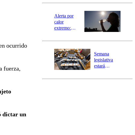
revisa la
magnitud y el
epicentro
Alerta por
calor
extremo:
Senapred
activa Alerta
n ocurrido
Temprana
Preventiva en
Semana
tres comunas
legislativa
estará
a fuerza,
marcada por
el fin de la
tramitación
del proyecto
ujeto
de
reconstrucción
ó dictar un