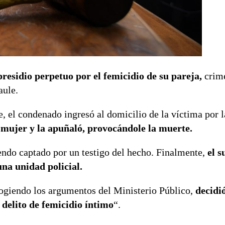
residio perpetuo por el femicidio de su pareja,
crime
aule.
e, el condenado ingresó al domicilio de la víctima por l
 mujer y la apuñaló, provocándole la muerte.
endo captado por un testigo del hecho. Finalmente,
el s
una unidad policial.
cogiendo los argumentos del Ministerio Público,
decidi
 delito de femicidio íntimo
“.