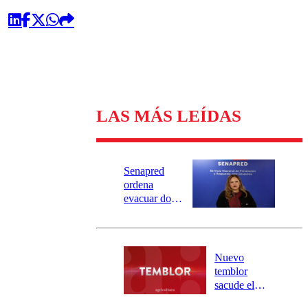
LAS MÁS LEÍDAS
Senapred
ordena
evacuar dos
sectores de
Carahue por
desborde del
río Damas:
Nuevo
activa
temblor
mensajería
sacude el
SAE
norte del país: