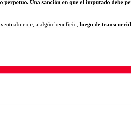
io perpetuo. Una sanción en que el imputado debe p
, eventualmente, a algún beneficio,
luego de transcurrid
ados para garantizar un diálogo respetuoso.
Correo