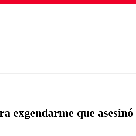
ados para garantizar un diálogo respetuoso.
Correo
Enviar c
ra exgendarme que asesinó 