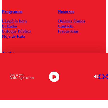
Programas
Nosotros
LLegó la hora
Quienes Somos
El Radar
Contacto
Enfoqué Público
Frecuencias
Hoja de Ruta
Tarifas
Comercial
Tarifas Servel Radio
Radio en Vivo
Radio Agricultura
Radio en Vivo
TV en Vivo
Descarga la APP