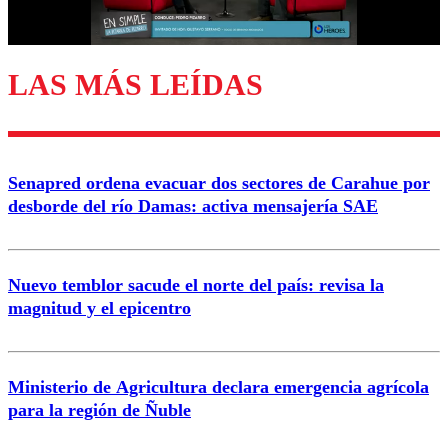
Correo
LAS MÁS LEÍDAS
Enviar comentario
Senapred ordena evacuar dos sectores de Carahue por
desborde del río Damas: activa mensajería SAE
Nuevo temblor sacude el norte del país: revisa la
magnitud y el epicentro
Ministerio de Agricultura declara emergencia agrícola
para la región de Ñuble