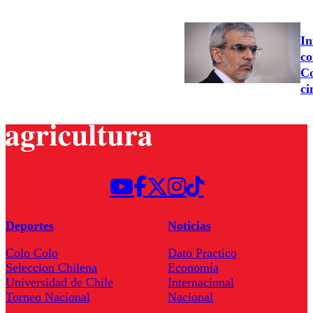
In
co
Co
ci
Deportes
Noticias
Colo Colo
Dato Practico
Seleccion Chilena
Economía
Universidad de Chile
Internacional
Torneo Nacional
Nacional