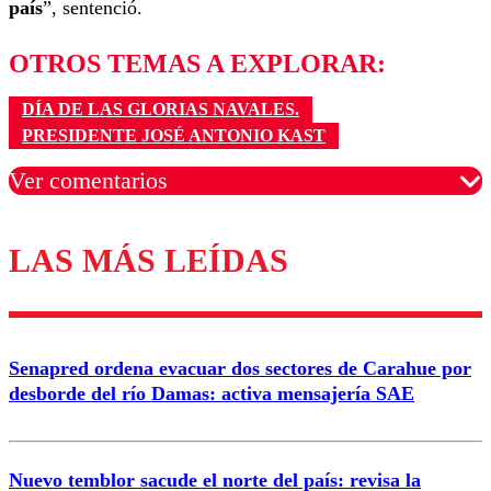
país
”, sentenció.
OTROS TEMAS A EXPLORAR:
DÍA DE LAS GLORIAS NAVALES.
PRESIDENTE JOSÉ ANTONIO KAST
Ver comentarios
LAS MÁS LEÍDAS
Los comentarios son moderados para garantizar un
diálogo respetuoso.
Nombre
Senapred ordena evacuar dos sectores de Carahue por
Correo
desborde del río Damas: activa mensajería SAE
Nuevo temblor sacude el norte del país: revisa la