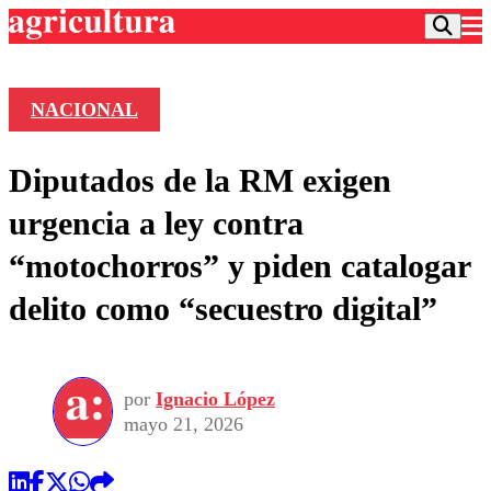
NACIONAL
Podcast
Diputados de la RM exigen
Frecuencias
Agricultura TV
urgencia a ley contra
Deportes
“motochorros” y piden catalogar
Entretención
Colo Colo
Noticias
delito como “secuestro digital”
Motor
Vida Social
Otros Deportes
Dato Practico
Publicaciones en medios
Seleccion Chilena
Economía
Opinión
Torneo Internacional
Internacional
por
Ignacio López
Programas
Torneo Nacional
Nacional
mayo 21, 2026
Comercial
Universidad Católica
Política
Universidad de Chile
Sustentabilidad