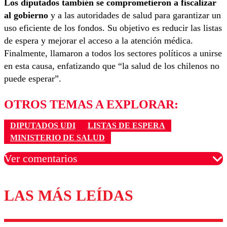
Los diputados también se comprometieron a fiscalizar
al gobierno
y a las autoridades de salud para garantizar un
uso eficiente de los fondos. Su objetivo es reducir las listas
de espera y mejorar el acceso a la atención médica.
Finalmente, llamaron a todos los sectores políticos a unirse
en esta causa, enfatizando que “la salud de los chilenos no
puede esperar”.
OTROS TEMAS A EXPLORAR:
DIPUTADOS UDI
LISTAS DE ESPERA
MINISTERIO DE SALUD
Ver comentarios
LAS MÁS LEÍDAS
Los comentarios son moderados para garantizar un
diálogo respetuoso.
Nombre