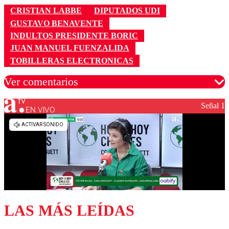
CRISTIAN LABBE
DIPUTADOS UDI
GUSTAVO BENAVENTE
INDULTOS PRESIDENTE BORIC
JUAN MANUEL FUENZALIDA
TOBILLERAS ELECTRONICAS
Ver comentarios
Señal 1
EN VIVO
Los comentarios son moderados para garantizar un
diálogo respetuoso.
Nombre
Correo
LAS MÁS LEÍDAS