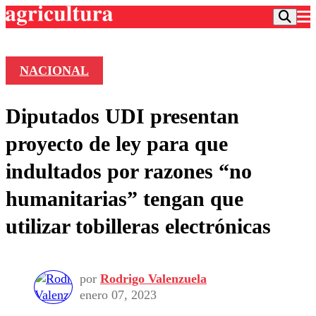
NACIONAL
Podcast
Diputados UDI presentan
Frecuencias
Agricultura TV
proyecto de ley para que
Deportes
indultados por razones “no
Entretención
Colo Colo
Noticias
humanitarias” tengan que
Motor
Vida Social
Otros Deportes
Dato Practico
utilizar tobilleras electrónicas
Publicaciones en medios
Seleccion Chilena
Economía
Opinión
Torneo Internacional
Internacional
Programas
Torneo Nacional
Nacional
Comercial
por
Rodrigo Valenzuela
Universidad Católica
Política
enero 07, 2023
Universidad de Chile
Sustentabilidad