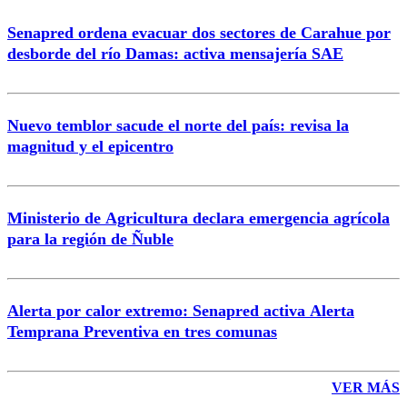
Senapred ordena evacuar dos sectores de Carahue por
Correo
desborde del río Damas: activa mensajería SAE
Nuevo temblor sacude el norte del país: revisa la
magnitud y el epicentro
Enviar comentario
Ministerio de Agricultura declara emergencia agrícola
para la región de Ñuble
Alerta por calor extremo: Senapred activa Alerta
Temprana Preventiva en tres comunas
VER MÁS