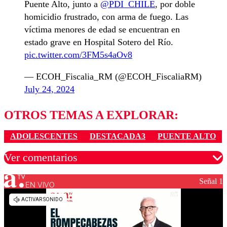
Puente Alto, junto a
@PDI_CHILE
, por doble
homicidio frustrado, con arma de fuego. Las
víctima menores de edad se encuentran en
estado grave en Hospital Sotero del Río.
pic.twitter.com/3FM5s4aOv8
— ECOH_Fiscalia_RM (@ECOH_FiscaliaRM)
July 24, 2024
OTROS TEMAS A EXPLORAR:
ADOLESCENTES
DESTACADA3
PUENTE ALTO
Ver comentarios
Señal 1
EN VIVO
Los comentarios son moderados para garantizar un
diálogo respetuoso.
Nombre