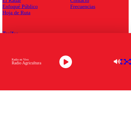
El Radar
Contacto
Enfoqué Público
Frecuencias
Hoja de Ruta
Tarifas
Comercial
Tarifas Servel Radio
Radio en Vivo
Radio Agricultura
Radio en Vivo
TV en Vivo
Descarga la APP