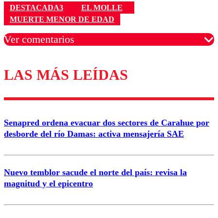
DESTACADA3
EL MOLLE
MUERTE MENOR DE EDAD
Ver comentarios
LAS MÁS LEÍDAS
Los comentarios son moderados para garantizar un
diálogo respetuoso.
Nombre
Senapred ordena evacuar dos sectores de Carahue por
Correo
desborde del río Damas: activa mensajería SAE
Nuevo temblor sacude el norte del país: revisa la
magnitud y el epicentro
Enviar comentario