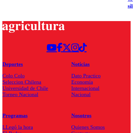
si
Deportes
Noticias
Colo Colo
Dato Practico
Seleccion Chilena
Economía
Universidad de Chile
Internacional
Torneo Nacional
Nacional
Programas
Nosotros
LLegó la hora
Quienes Somos