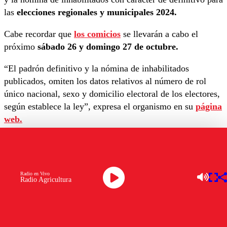
las
elecciones regionales y municipales 2024.
Cabe recordar que
los comicios
se llevarán a cabo el
próximo
sábado 26 y domingo 27 de octubre.
“El padrón definitivo y la nómina de inhabilitados
publicados, omiten los datos relativos al número de rol
único nacional, sexo y domicilio electoral de los electores,
según establece la ley”, expresa el organismo en su
página
web.
En ese sentido, las principales cifras se detallan:
Total habilitados en Chile:
15.450.377
Total extranjeros habilitados:
786.470
Radio en Vivo
Radio Agricultura
Total de mujeres habilitadas en padrón definitivo:
7.908.994
Total de hombres habilitados en padrón definitivo:
7.541.383