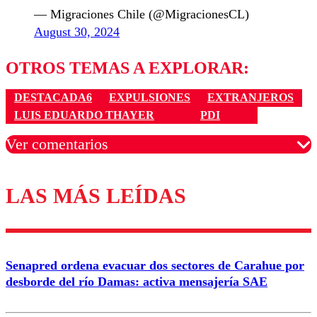
— Migraciones Chile (@MigracionesCL)
August 30, 2024
OTROS TEMAS A EXPLORAR:
DESTACADA6
EXPULSIONES
EXTRANJEROS
LUIS EDUARDO THAYER
PDI
Ver comentarios
LAS MÁS LEÍDAS
Los comentarios son moderados para garantizar un
diálogo respetuoso.
Nombre
Senapred ordena evacuar dos sectores de Carahue por
Correo
desborde del río Damas: activa mensajería SAE