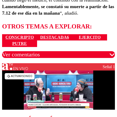
Lamentablemente, se constató su muerte a partir de las
7.12 de ese día en la mañana
“, añadió.
OTROS TEMAS A EXPLORAR:
CONSCRIPTO
DESTACADA6
EJERCITO
PUTRE
Ver comentarios
Señal 1
EN VIVO
Los comentarios son moderados para garantizar un
diálogo respetuoso.
Nombre
Correo