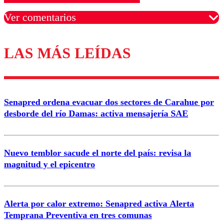
Ver comentarios
LAS MÁS LEÍDAS
Los comentarios son moderados para garantizar un
diálogo respetuoso.
Nombre
Senapred ordena evacuar dos sectores de Carahue por
Correo
desborde del río Damas: activa mensajería SAE
Nuevo temblor sacude el norte del país: revisa la
magnitud y el epicentro
Enviar comentario
Alerta por calor extremo: Senapred activa Alerta
Temprana Preventiva en tres comunas