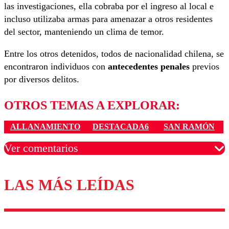
las investigaciones, ella cobraba por el ingreso al local e
incluso utilizaba armas para amenazar a otros residentes
del sector, manteniendo un clima de temor.
Entre los otros detenidos, todos de nacionalidad chilena, se
encontraron individuos con
antecedentes penales
previos
por diversos delitos.
OTROS TEMAS A EXPLORAR:
ALLANAMIENTO
DESTACADA6
SAN RAMÓN
Ver comentarios
LAS MÁS LEÍDAS
Los comentarios son moderados para garantizar un
diálogo respetuoso.
Nombre