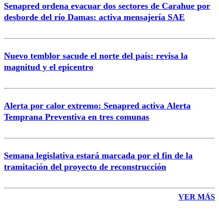
Senapred ordena evacuar dos sectores de Carahue por
Correo
desborde del río Damas: activa mensajería SAE
Nuevo temblor sacude el norte del país: revisa la
magnitud y el epicentro
Enviar comentario
Alerta por calor extremo: Senapred activa Alerta
Temprana Preventiva en tres comunas
Semana legislativa estará marcada por el fin de la
tramitación del proyecto de reconstrucción
VER MÁS