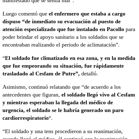
manifestado que se sentía mal”.
Luego comentó que
el enfermero que estaba a cargo
dispuso “de inmediato su evacuación al puesto de
atención especializado que fue instalado en Pacollo
para
poder brindar el apoyo sanitario a los soldados que se
encontraban realizando el periodo de aclimatación”.
“
El soldado fue climatizado en esa zona, y en la medida
que fue empeorando su situación, fue rápidamente
trasladado al Cesfam de Putre”,
detalló.
Asimismo, continuó relatando que “de acuerdo a los
antecedentes que figuran,
el soldado llegó vivo al Cesfam
y mientras esperaban la llegada del médico de
urgencia, el soldado se le habría generado un paro
cardiorrespiratorio
“.
“El soldado y una tens procedieron a su reanimación,
cuando llegó el médico, él continuó con la reanimación.