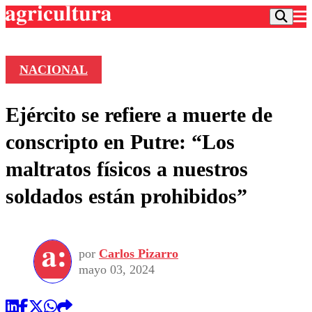
NACIONAL
Podcast
Ejército se refiere a muerte de
Frecuencias
Agricultura TV
conscripto en Putre: “Los
Deportes
maltratos físicos a nuestros
Entretención
Colo Colo
Noticias
soldados están prohibidos”
Motor
Vida Social
Otros Deportes
Dato Practico
Publicaciones en medios
Seleccion Chilena
Economía
Opinión
Torneo Internacional
Internacional
por
Carlos Pizarro
Programas
Torneo Nacional
Nacional
mayo 03, 2024
Comercial
Universidad Católica
Política
Universidad de Chile
Sustentabilidad