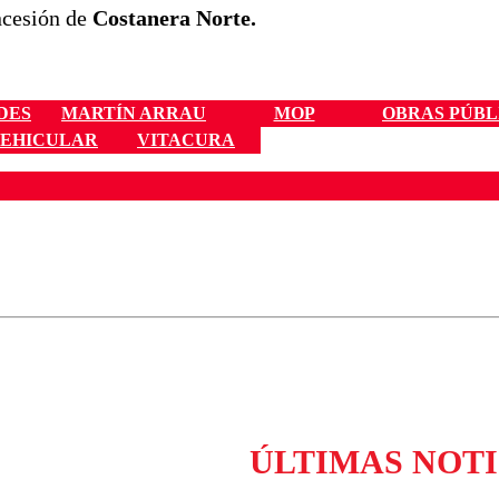
oncesión de
Costanera Norte.
DES
MARTÍN ARRAU
MOP
OBRAS PÚBL
VEHICULAR
VITACURA
ados para garantizar un diálogo respetuoso.
Correo
Enviar c
ÚLTIMAS NOTI