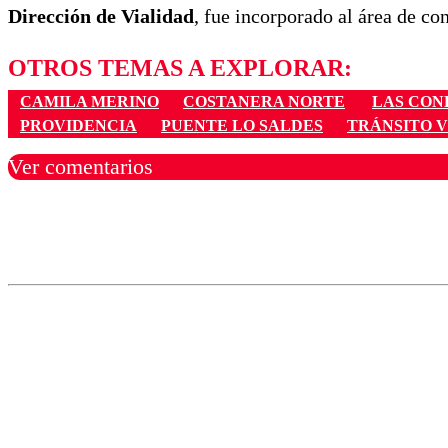
Dirección de Vialidad
, fue incorporado al área de c
OTROS TEMAS A EXPLORAR:
CAMILA MERINO
COSTANERA NORTE
LAS CON
PROVIDENCIA
PUENTE LO SALDES
TRÁNSITO 
Ver comentarios
Los comentarios son moder
Nombre