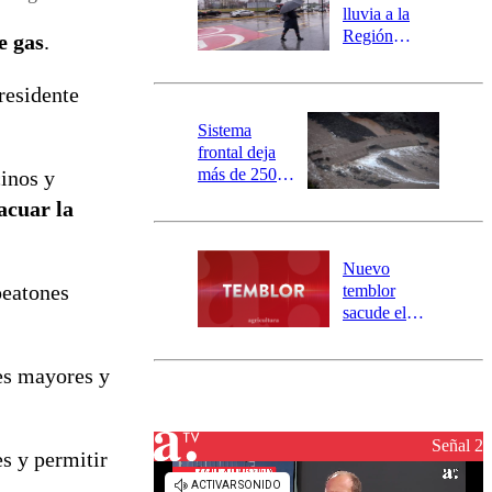
activa
lluvia a la
mensajería
Región
e gas
.
SAE
Metropolitana:
este es el
residente
pronóstico de
la DMC para
Sistema
este viernes
frontal deja
más de 250
cinos y
damnificados
acuar la
y 317
personas
aisladas entre
Nuevo
Valparaíso y
peatones
temblor
Los Ríos
sacude el
norte del país:
revisa la
tes mayores y
magnitud y el
epicentro
Señal 2
s y permitir