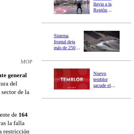
activa
lluvia a la
mensajería
Región
SAE
Metropolitana:
este es el
pronóstico de
la DMC para
Sistema
este viernes
frontal deja
más de 250
damnificados
y 317
MOP
personas
aisladas entre
Nuevo
nte general
Valparaíso y
temblor
tura del
Los Ríos
sacude el
 sector de la
norte del país:
revisa la
magnitud y el
epicentro
uente de
164
as la falla
 restricción