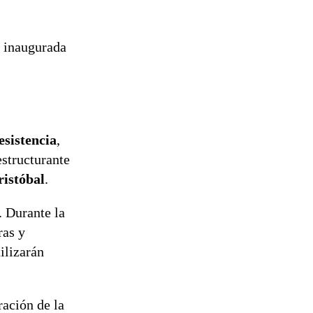
, inaugurada
esistencia
,
estructurante
ristóbal
.
. Durante la
ras y
ilizarán
ración de la