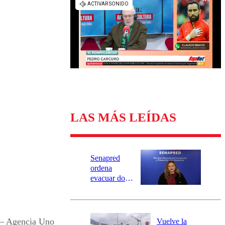
Universidad Católica
Política
Universidad de Chile
Sustentabilidad
LAS MÁS LEÍDAS
Senapred
ordena
evacuar dos
sectores de
Carahue por
desborde del
río Damas:
– Agencia Uno
Vuelve la