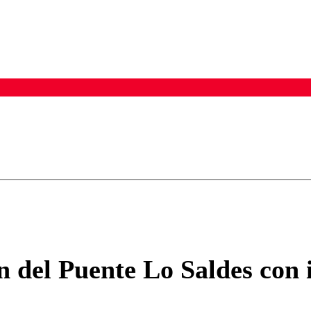
ados para garantizar un diálogo respetuoso.
Correo
Enviar c
n del Puente Lo Saldes con 