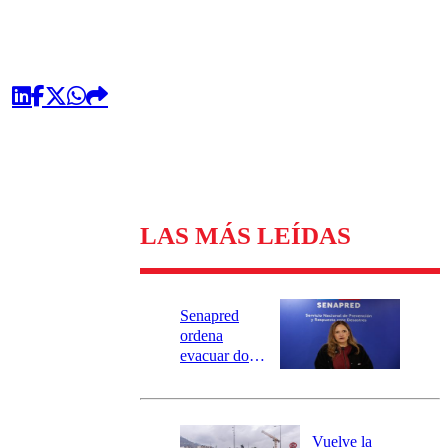
LAS MÁS LEÍDAS
Senapred
ordena
evacuar dos
sectores de
Carahue por
desborde del
río Damas:
Vuelve la