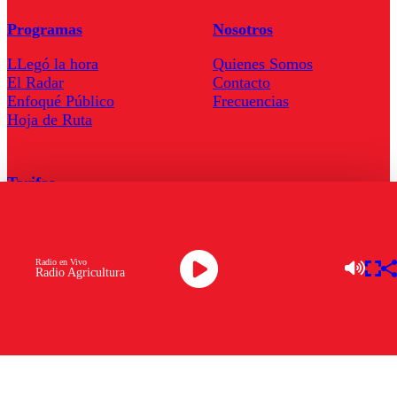
Programas
Nosotros
LLegó la hora
Quienes Somos
El Radar
Contacto
Enfoqué Público
Frecuencias
Hoja de Ruta
Tarifas
Comercial
Tarifas Servel Radio
Radio en Vivo
Radio Agricultura
Radio en Vivo
TV en Vivo
Descarga la APP