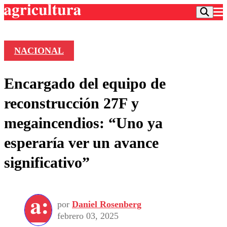
NACIONAL
Podcast
Encargado del equipo de
Frecuencias
Agricultura TV
reconstrucción 27F y
Deportes
megaincendios: “Uno ya
Entretención
Colo Colo
Noticias
esperaría ver un avance
Motor
Vida Social
Otros Deportes
Dato Practico
significativo”
Publicaciones en medios
Seleccion Chilena
Economía
Opinión
Torneo Internacional
Internacional
Programas
Torneo Nacional
Nacional
Comercial
por
Daniel Rosenberg
Universidad Católica
Política
febrero 03, 2025
Universidad de Chile
Sustentabilidad