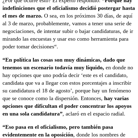
¿Por qué ocurre esto?
El experto respondió:
“P
orque hay
indefiniciones que el oficialismo decidió postergar hasta
el mes de marzo.
O sea,
en los próximos 30 días, de aquí
al 3 de marzo, probablemente, vamos a tener una
serie de
negociaciones, de intentar subir o bajar candidaturas, de ir
mirando las encuestas y usar
eso como herramienta para
poder tomar decisiones
“.
“En política
las cosas son muy dinámicas, dado que
tenemos un escenario todavía muy líquido,
en donde no
hay opciones que uno podría decir ‘este es el candidato,
candidata que va a llegar con estos porcentajes a inscribir
su candidatura el 18 de agosto’,
porque hay un fenómeno
que se conoce como la dispersión. Entonces,
hay varias
opciones que dificultan el poder concentrar los apoyos
en una sola candidatura”
, aclaró en el espacio radial.
“Eso pasa en el oficialismo, pero también pasa
evidentemente en la oposición
, donde los nombres
de