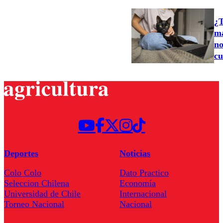
¿T
ma
no
cu
Deportes
Noticias
Colo Colo
Dato Practico
Seleccion Chilena
Economía
Universidad de Chile
Internacional
Torneo Nacional
Nacional