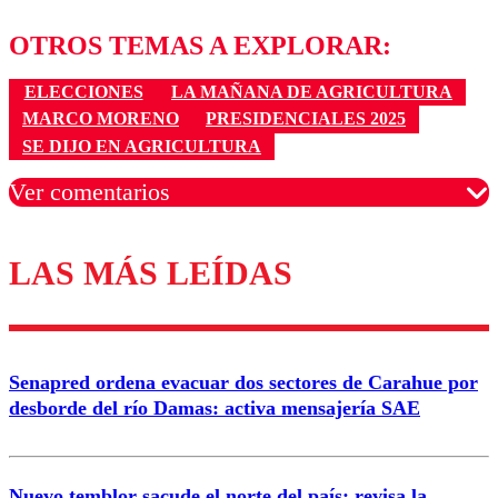
OTROS TEMAS A EXPLORAR:
ELECCIONES
LA MAÑANA DE AGRICULTURA
MARCO MORENO
PRESIDENCIALES 2025
SE DIJO EN AGRICULTURA
Ver comentarios
LAS MÁS LEÍDAS
Los comentarios son moderados para garantizar un
diálogo respetuoso.
Nombre
Senapred ordena evacuar dos sectores de Carahue por
Correo
desborde del río Damas: activa mensajería SAE
Nuevo temblor sacude el norte del país: revisa la