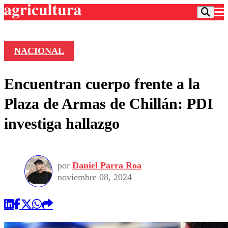
NACIONAL
Podcast
Encuentran cuerpo frente a la
Frecuencias
Agricultura TV
Plaza de Armas de Chillán: PDI
Deportes
investiga hallazgo
Entretención
Colo Colo
Noticias
Motor
Vida Social
Otros Deportes
Dato Practico
Publicaciones en medios
por
Daniel Parra Roa
Seleccion Chilena
Economía
Opinión
noviembre 08, 2024
Torneo Internacional
Internacional
Programas
Torneo Nacional
Nacional
Comercial
Universidad Católica
Política
Universidad de Chile
Sustentabilidad