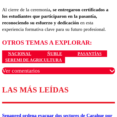
Al cierre de la ceremonia
, se entregaron certificados a
los estudiantes que participaron en la pasantía,
reconociendo su esfuerzo y dedicación
en esta
experiencia formativa clave para su futuro profesional.
OTROS TEMAS A EXPLORAR:
NACIONAL
ÑUBLE
PASANTÍAS
SEREMI DE AGRICULTURA
Ver comentarios
LAS MÁS LEÍDAS
Los comentarios son moderados para garantizar un
diálogo respetuoso.
Nombre
Senapred ordena evacuar dos sectores de Carahue por
Correo