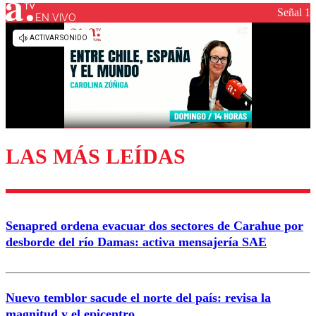
Señal 1
EN VIVO
Los comentarios son moderados para garantizar un
diálogo respetuoso.
Nombre
Correo
LAS MÁS LEÍDAS
Enviar comentario
Senapred ordena evacuar dos sectores de Carahue por
desborde del río Damas: activa mensajería SAE
Nuevo temblor sacude el norte del país: revisa la
magnitud y el epicentro