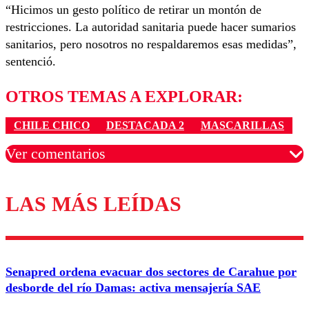
“Hicimos un gesto político de retirar un montón de
restricciones. La autoridad sanitaria puede hacer sumarios
sanitarios, pero nosotros no respaldaremos esas medidas”,
sentenció.
OTROS TEMAS A EXPLORAR:
CHILE CHICO
DESTACADA 2
MASCARILLAS
Ver comentarios
LAS MÁS LEÍDAS
Los comentarios son moderados para garantizar un
diálogo respetuoso.
Nombre
Senapred ordena evacuar dos sectores de Carahue por
Correo
desborde del río Damas: activa mensajería SAE