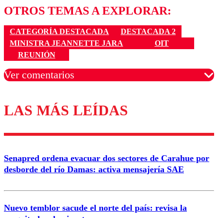
OTROS TEMAS A EXPLORAR:
CATEGORÍA DESTACADA
DESTACADA 2
MINISTRA JEANNETTE JARA
OIT
REUNIÓN
Ver comentarios
LAS MÁS LEÍDAS
Los comentarios son moderados para garantizar un
diálogo respetuoso.
Nombre
Senapred ordena evacuar dos sectores de Carahue por
Correo
desborde del río Damas: activa mensajería SAE
Nuevo temblor sacude el norte del país: revisa la