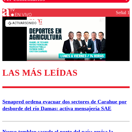
Señal 1
EN VIVO
Los comentarios son moderados para garantizar un
diálogo respetuoso.
Nombre
Correo
LAS MÁS LEÍDAS
Enviar comentario
Senapred ordena evacuar dos sectores de Carahue por
desborde del río Damas: activa mensajería SAE
Nuevo temblor sacude el norte del país: revisa la