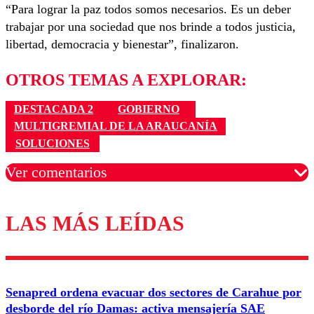
“Para lograr la paz todos somos necesarios. Es un deber
trabajar por una sociedad que nos brinde a todos justicia,
libertad, democracia y bienestar”, finalizaron.
OTROS TEMAS A EXPLORAR:
DESTACADA 2
GOBIERNO
MULTIGREMIAL DE LA ARAUCANÍA
SOLUCIONES
Ver comentarios
LAS MÁS LEÍDAS
Los comentarios son moderados para garantizar un
diálogo respetuoso.
Nombre
Senapred ordena evacuar dos sectores de Carahue por
Correo
desborde del río Damas: activa mensajería SAE