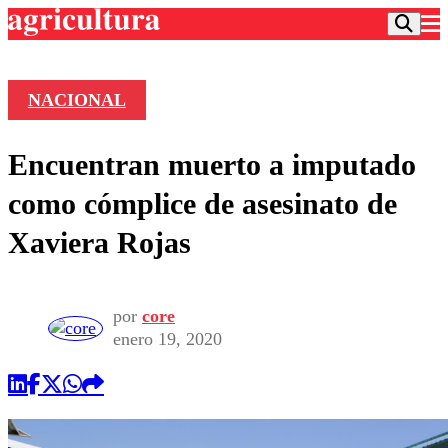
NACIONAL
Podcast
Encuentran muerto a imputado
Frecuencias
Agricultura TV
como cómplice de asesinato de
Deportes
Xaviera Rojas
Entretención
Colo Colo
Noticias
Motor
Vida Social
Otros Deportes
Dato Practico
por
core
Publicaciones en medios
Seleccion Chilena
Economía
enero 19, 2020
Opinión
Torneo Internacional
Internacional
Programas
Torneo Nacional
Nacional
Comercial
Universidad Católica
Política
Universidad de Chile
Sustentabilidad