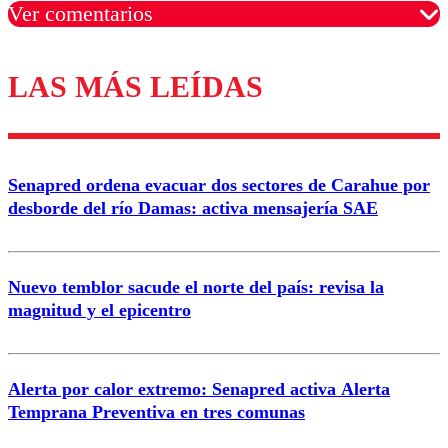
Ver comentarios
LAS MÁS LEÍDAS
Los comentarios son moderados para garantizar un
diálogo respetuoso.
Nombre
Senapred ordena evacuar dos sectores de Carahue por
Correo
desborde del río Damas: activa mensajería SAE
Nuevo temblor sacude el norte del país: revisa la
magnitud y el epicentro
Enviar comentario
Alerta por calor extremo: Senapred activa Alerta
Temprana Preventiva en tres comunas