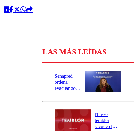
LAS MÁS LEÍDAS
Senapred
ordena
evacuar dos
sectores de
Carahue por
desborde del
río Damas:
Nuevo
activa
temblor
mensajería
sacude el
SAE
norte del país: