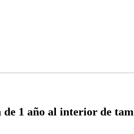
ados para garantizar un diálogo respetuoso.
Correo
Enviar c
de 1 año al interior de ta