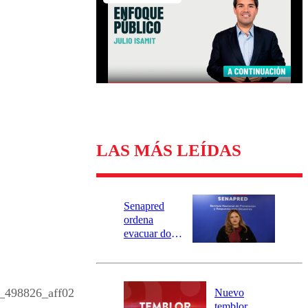
Universidad Católica
Política
Universidad de Chile
Sustentabilidad
LAS MÁS LEÍDAS
Senapred
ordena
evacuar dos
sectores de
Carahue por
desborde del
río Damas:
498826_aff02
Nuevo
activa
temblor