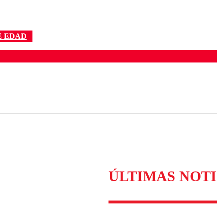
E EDAD
ados para garantizar un diálogo respetuoso.
Correo
Enviar c
ÚLTIMAS NOTI