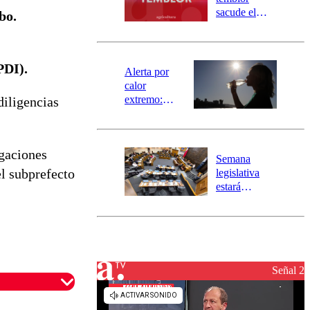
mensajería
sacude el
bo.
SAE
norte del país:
revisa la
magnitud y el
PDI).
epicentro
Alerta por
calor
extremo:
diligencias
Senapred
activa Alerta
Temprana
igaciones
Preventiva en
Semana
tres comunas
el subprefecto
legislativa
estará
marcada por
el fin de la
tramitación
del proyecto
de
reconstrucción
Señal 2