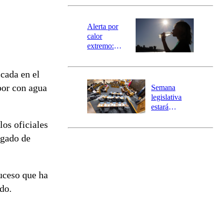
revisa la
magnitud y el
epicentro
Alerta por
calor
extremo:
Senapred
activa Alerta
cada en el
Temprana
Preventiva en
bor con agua
Semana
tres comunas
legislativa
estará
marcada por
los oficiales
el fin de la
tramitación
zgado de
del proyecto
de
reconstrucción
suceso que ha
do.