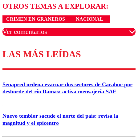
OTROS TEMAS A EXPLORAR:
CRIMEN EN GRANEROS
NACIONAL
Ver comentarios
LAS MÁS LEÍDAS
Los comentarios son moderados para garantizar un
diálogo respetuoso.
Nombre
Senapred ordena evacuar dos sectores de Carahue por
Correo
desborde del río Damas: activa mensajería SAE
Nuevo temblor sacude el norte del país: revisa la
magnitud y el epicentro
Enviar comentario