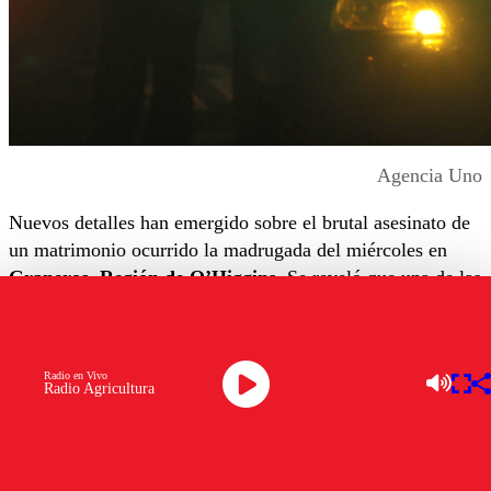
Agencia Uno
Nuevos detalles han emergido sobre el brutal asesinato de
un matrimonio ocurrido la madrugada del miércoles en
Graneros, Región de O’Higgins
. Se reveló que una de las
víctimas,
Carolina Calleja Lucero
, logró comunicarse
con Carabineros
mientras se desarrollaba el ataque
armado
en su domicilio.
Radio en Vivo
Radio Agricultura
La desesperada llamada de auxilio
La mujer de
53 años
, quien se desempeñaba como