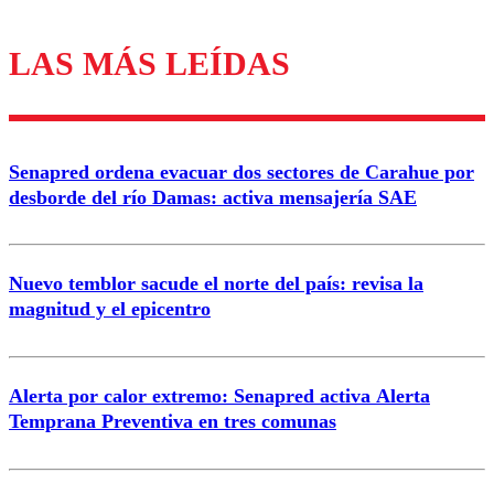
LAS MÁS LEÍDAS
Los comentarios son moderados para garantizar un
diálogo respetuoso.
Nombre
Senapred ordena evacuar dos sectores de Carahue por
Correo
desborde del río Damas: activa mensajería SAE
Nuevo temblor sacude el norte del país: revisa la
magnitud y el epicentro
Enviar comentario
Alerta por calor extremo: Senapred activa Alerta
Temprana Preventiva en tres comunas