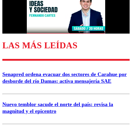
Nombre
Correo
LAS MÁS LEÍDAS
Enviar comentario
Senapred ordena evacuar dos sectores de Carahue por
desborde del río Damas: activa mensajería SAE
Nuevo temblor sacude el norte del país: revisa la
magnitud y el epicentro