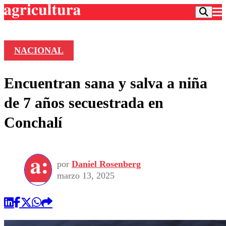
NACIONAL
Podcast
Encuentran sana y salva a niña
Frecuencias
Agricultura TV
de 7 años secuestrada en
Deportes
Conchalí
Entretención
Colo Colo
Noticias
Motor
Vida Social
Otros Deportes
Dato Practico
Publicaciones en medios
por
Daniel Rosenberg
Seleccion Chilena
Economía
Opinión
marzo 13, 2025
Torneo Internacional
Internacional
Programas
Torneo Nacional
Nacional
Comercial
Universidad Católica
Política
Universidad de Chile
Sustentabilidad