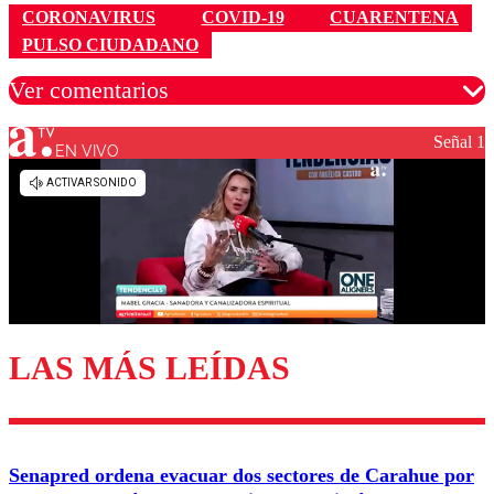
CORONAVIRUS
COVID-19
CUARENTENA
PULSO CIUDADANO
Ver comentarios
Señal 1
EN VIVO
Los comentarios son moderados para garantizar un
diálogo respetuoso.
Nombre
Correo
LAS MÁS LEÍDAS
Enviar comentario
Senapred ordena evacuar dos sectores de Carahue por