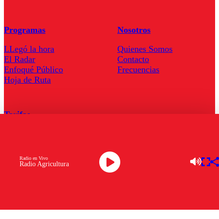
Programas
Nosotros
LLegó la hora
Quienes Somos
El Radar
Contacto
Enfoqué Público
Frecuencias
Hoja de Ruta
Tarifas
Comercial
Tarifas Servel Radio
Radio en Vivo
Radio Agricultura
Radio en Vivo
TV en Vivo
Descarga la APP