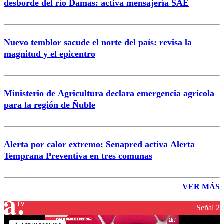
desborde del río Damas: activa mensajería SAE
Nuevo temblor sacude el norte del país: revisa la
magnitud y el epicentro
Ministerio de Agricultura declara emergencia agrícola
para la región de Ñuble
Alerta por calor extremo: Senapred activa Alerta
Temprana Preventiva en tres comunas
VER MÁS
Señal 2