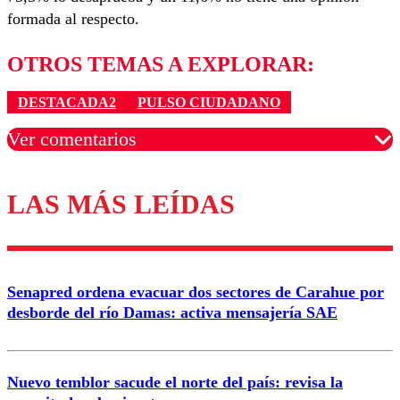
formada al respecto.
OTROS TEMAS A EXPLORAR:
DESTACADA2
PULSO CIUDADANO
Ver comentarios
LAS MÁS LEÍDAS
Los comentarios son moderados para garantizar un
diálogo respetuoso.
Nombre
Senapred ordena evacuar dos sectores de Carahue por
Correo
desborde del río Damas: activa mensajería SAE
Nuevo temblor sacude el norte del país: revisa la