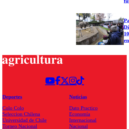
fu
Pa
Dí
10
en
Deportes
Noticias
Colo Colo
Dato Practico
Seleccion Chilena
Economía
Universidad de Chile
Internacional
Torneo Nacional
Nacional