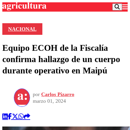
NACIONAL
Podcast
Equipo ECOH de la Fiscalía
Frecuencias
Agricultura TV
confirma hallazgo de un cuerpo
Deportes
durante operativo en Maipú
Entretención
Colo Colo
Noticias
Motor
Vida Social
Otros Deportes
Dato Practico
Publicaciones en medios
por
Carlos Pizarro
Seleccion Chilena
Economía
Opinión
marzo 01, 2024
Torneo Internacional
Internacional
Programas
Torneo Nacional
Nacional
Comercial
Universidad Católica
Política
Universidad de Chile
Sustentabilidad