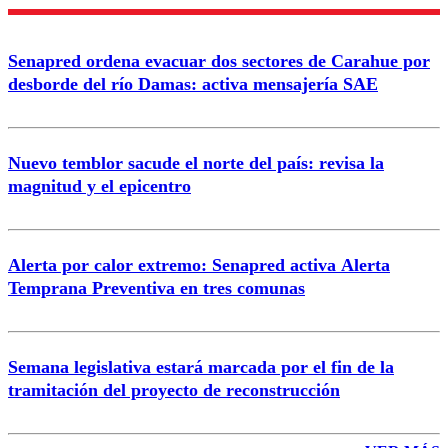
Nombre
Senapred ordena evacuar dos sectores de Carahue por
Correo
desborde del río Damas: activa mensajería SAE
Nuevo temblor sacude el norte del país: revisa la
magnitud y el epicentro
Enviar comentario
Alerta por calor extremo: Senapred activa Alerta
Temprana Preventiva en tres comunas
Semana legislativa estará marcada por el fin de la
tramitación del proyecto de reconstrucción