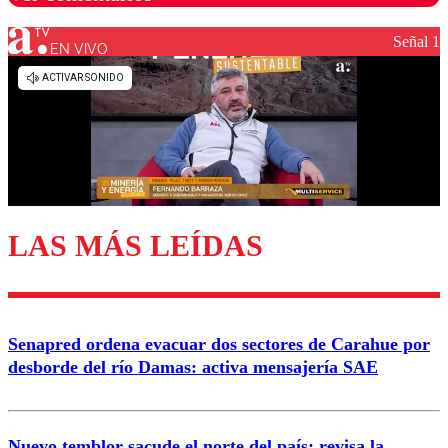
Señal 1
EN VIVO
Los comentarios son moderados para garantizar un
diálogo respetuoso.
Nombre
Correo
LAS MÁS LEÍDAS
Enviar comentario
Senapred ordena evacuar dos sectores de Carahue por
desborde del río Damas: activa mensajería SAE
Nuevo temblor sacude el norte del país: revisa la