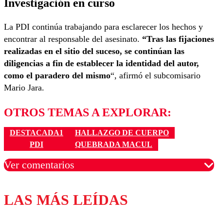
Investigación en curso
La PDI continúa trabajando para esclarecer los hechos y
encontrar al responsable del asesinato.
“Tras las fijaciones
realizadas en el sitio del suceso, se continúan las
diligencias a fin de establecer la identidad del autor,
como el paradero del mismo
“, afirmó el subcomisario
Mario Jara.
OTROS TEMAS A EXPLORAR:
DESTACADA1
HALLAZGO DE CUERPO
PDI
QUEBRADA MACUL
Ver comentarios
LAS MÁS LEÍDAS
Los comentarios son moderados para garantizar un
diálogo respetuoso.