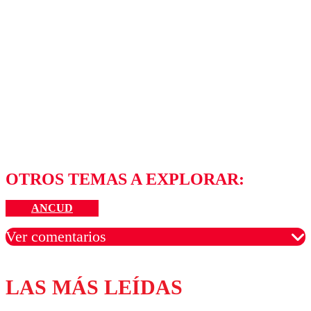
OTROS TEMAS A EXPLORAR:
ANCUD
Ver comentarios
LAS MÁS LEÍDAS
Los comentarios son moderados para garantizar un
diálogo respetuoso.