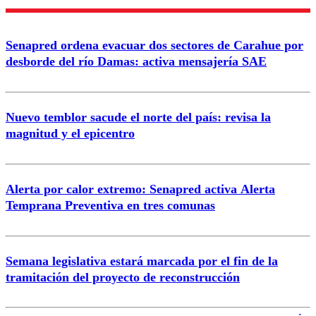
Nombre
Senapred ordena evacuar dos sectores de Carahue por
Correo
desborde del río Damas: activa mensajería SAE
Nuevo temblor sacude el norte del país: revisa la
magnitud y el epicentro
Enviar comentario
Alerta por calor extremo: Senapred activa Alerta
Temprana Preventiva en tres comunas
Semana legislativa estará marcada por el fin de la
tramitación del proyecto de reconstrucción