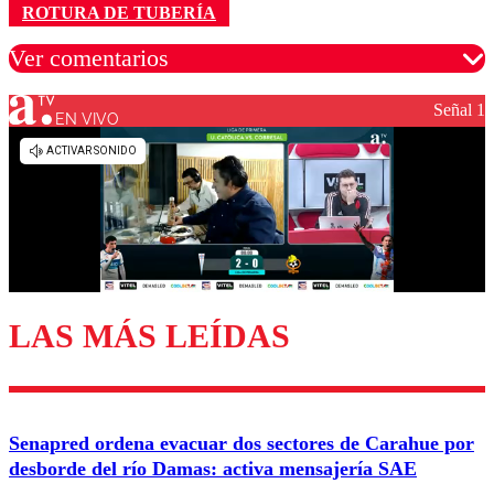
ROTURA DE TUBERÍA
Ver comentarios
Señal 1
EN VIVO
Los comentarios son moderados para garantizar un
diálogo respetuoso.
Nombre
Correo
LAS MÁS LEÍDAS
Enviar comentario
Senapred ordena evacuar dos sectores de Carahue por
desborde del río Damas: activa mensajería SAE