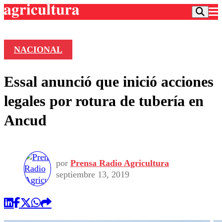
NACIONAL
Podcast
Essal anunció que inició acciones
Frecuencias
Agricultura TV
legales por rotura de tubería en
Deportes
Ancud
Entretención
Colo Colo
Noticias
Motor
Vida Social
Otros Deportes
Dato Practico
Publicaciones en medios
por
Prensa Radio Agricultura
Seleccion Chilena
Economía
Opinión
septiembre 13, 2019
Torneo Internacional
Internacional
Programas
Torneo Nacional
Nacional
Comercial
Universidad Católica
Política
Universidad de Chile
Sustentabilidad