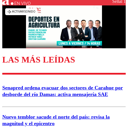
Señal 1
EN VIVO
Los comentarios son moderados para garantizar un
diálogo respetuoso.
Nombre
Correo
LAS MÁS LEÍDAS
Enviar comentario
Senapred ordena evacuar dos sectores de Carahue por
desborde del río Damas: activa mensajería SAE
Nuevo temblor sacude el norte del país: revisa la
magnitud y el epicentro