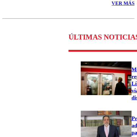
VER MÁS
ÚLTIMAS NOTICIA
Me
re
Lí
ví
di
Pr
ad
pa