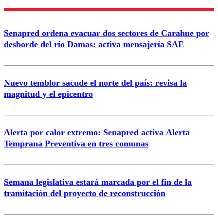
Nombre
Senapred ordena evacuar dos sectores de Carahue por
Correo
desborde del río Damas: activa mensajería SAE
Nuevo temblor sacude el norte del país: revisa la
magnitud y el epicentro
Enviar comentario
Alerta por calor extremo: Senapred activa Alerta
Temprana Preventiva en tres comunas
Semana legislativa estará marcada por el fin de la
tramitación del proyecto de reconstrucción