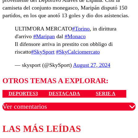
proveniente del Deportivo Alavés de España. Con la
camiseta del conjunto monegasco, Maripán disputó 150
partidos, en los que anotó 13 goles y dio dos asistencias.
ULTIM'ORA MERCATO
#Torino
, in dirittura
d'arrivo
#Maripan
dal
#Monaco
Il difensore arriva in prestito con obbligo di
riscatto
#SkySport
#SkyCalciomercato
— skysport (@SkySport)
August 27, 2024
OTROS TEMAS A EXPLORAR:
DEPORTES3
DESTACADA
SERIE A
Ver comentarios
LAS MÁS LEÍDAS
Los comentarios son moderados para garantizar un
diálogo respetuoso.