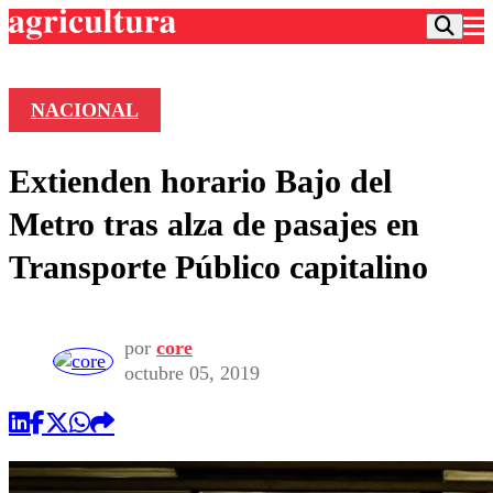
NACIONAL
Podcast
Extienden horario Bajo del
Frecuencias
Agricultura TV
Metro tras alza de pasajes en
Deportes
Transporte Público capitalino
Entretención
Colo Colo
Noticias
Motor
Vida Social
Otros Deportes
Dato Practico
por
core
Publicaciones en medios
Seleccion Chilena
Economía
octubre 05, 2019
Opinión
Torneo Internacional
Internacional
Programas
Torneo Nacional
Nacional
Comercial
Universidad Católica
Política
Universidad de Chile
Sustentabilidad