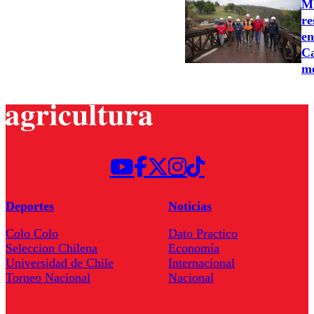
MO
re
en
Ca
m
Deportes
Noticias
Colo Colo
Dato Practico
Seleccion Chilena
Economía
Universidad de Chile
Internacional
Torneo Nacional
Nacional