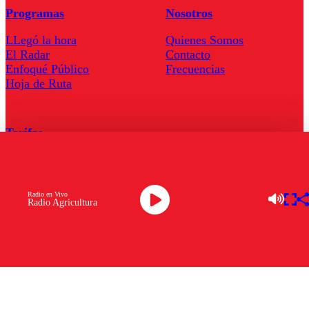
Programas
Nosotros
LLegó la hora
Quienes Somos
El Radar
Contacto
Enfoqué Público
Frecuencias
Hoja de Ruta
Tarifas
Comercial
Tarifas Servel Radio
Radio en Vivo
Radio Agricultura
Radio en Vivo
TV en Vivo
Descarga la APP