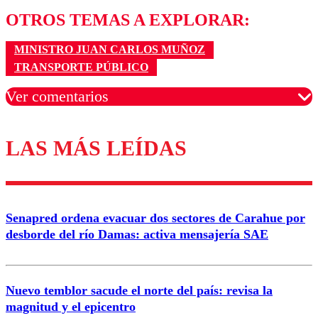
OTROS TEMAS A EXPLORAR:
MINISTRO JUAN CARLOS MUÑOZ
TRANSPORTE PÚBLICO
Ver comentarios
LAS MÁS LEÍDAS
Los comentarios son moderados para garantizar un
diálogo respetuoso.
Nombre
Senapred ordena evacuar dos sectores de Carahue por
Correo
desborde del río Damas: activa mensajería SAE
Nuevo temblor sacude el norte del país: revisa la
magnitud y el epicentro
Enviar comentario