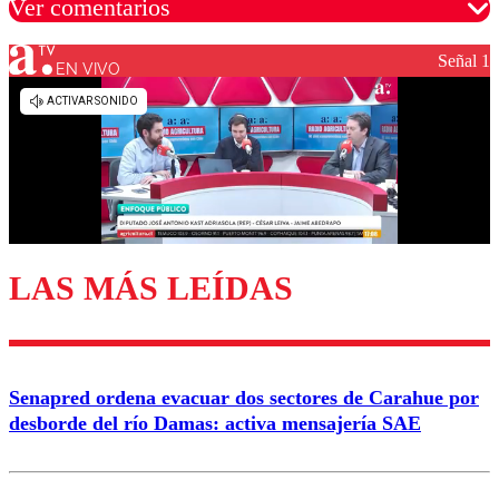
Ver comentarios
Señal 1
EN VIVO
Los comentarios son moderados para garantizar un
diálogo respetuoso.
Nombre
Correo
LAS MÁS LEÍDAS
Enviar comentario
Senapred ordena evacuar dos sectores de Carahue por
desborde del río Damas: activa mensajería SAE