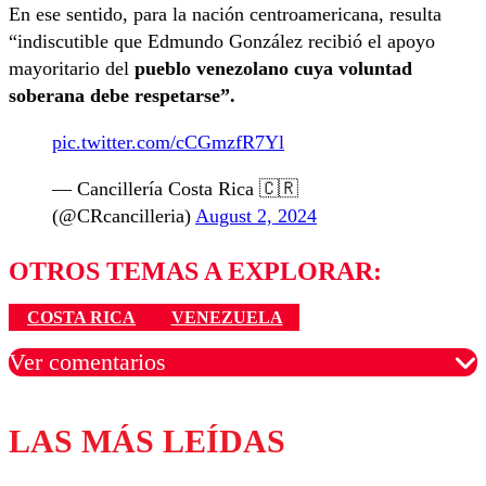
En ese sentido, para la nación centroamericana, resulta
“indiscutible que Edmundo González recibió el apoyo
mayoritario del
pueblo venezolano cuya voluntad
soberana debe respetarse”.
pic.twitter.com/cCGmzfR7Yl
— Cancillería Costa Rica 🇨🇷
(@CRcancilleria)
August 2, 2024
OTROS TEMAS A EXPLORAR:
COSTA RICA
VENEZUELA
Ver comentarios
LAS MÁS LEÍDAS
Los comentarios son moderados para garantizar un
diálogo respetuoso.