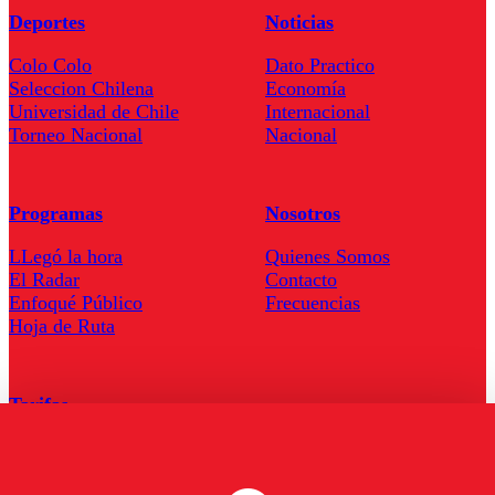
Deportes
Noticias
Colo Colo
Dato Practico
Seleccion Chilena
Economía
Universidad de Chile
Internacional
Torneo Nacional
Nacional
Programas
Nosotros
LLegó la hora
Quienes Somos
El Radar
Contacto
Enfoqué Público
Frecuencias
Hoja de Ruta
Tarifas
Comercial
Tarifas Servel Radio