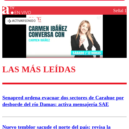
Señal 1
EN VIVO
Los comentarios son moderados para garantizar un
diálogo respetuoso.
Nombre
Correo
LAS MÁS LEÍDAS
Enviar comentario
Senapred ordena evacuar dos sectores de Carahue por
desborde del río Damas: activa mensajería SAE
Nuevo temblor sacude el norte del país: revisa la