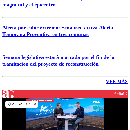
magnitud y el epicentro
Alerta por calor extremo: Senapred activa Alerta
Temprana Preventiva en tres comunas
Semana legislativa estará marcada por el fin de la
tramitación del proyecto de reconstrucción
VER MÁS
Señal 2