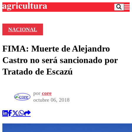
NACIONAL
Podcast
FIMA: Muerte de Alejandro
Frecuencias
Agricultura TV
Castro no será sancionado por
Deportes
Tratado de Escazú
Entretención
Colo Colo
Noticias
Motor
Vida Social
Otros Deportes
Dato Practico
por
core
Publicaciones en medios
Seleccion Chilena
Economía
octubre 06, 2018
Opinión
Torneo Internacional
Internacional
Programas
Torneo Nacional
Nacional
Comercial
Universidad Católica
Política
Universidad de Chile
Sustentabilidad