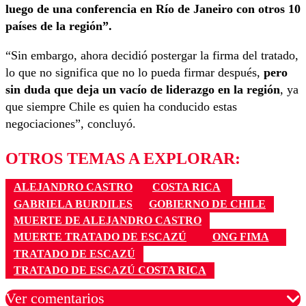
luego de una conferencia en Río de Janeiro con otros 10
países de la región”.
“Sin embargo, ahora decidió postergar la firma del tratado,
lo que no significa que no lo pueda firmar después,
pero
sin duda que deja un vacío de liderazgo en la región
, ya
que siempre Chile es quien ha conducido estas
negociaciones”, concluyó.
OTROS TEMAS A EXPLORAR:
ALEJANDRO CASTRO
COSTA RICA
GABRIELA BURDILES
GOBIERNO DE CHILE
MUERTE DE ALEJANDRO CASTRO
MUERTE TRATADO DE ESCAZÚ
ONG FIMA
TRATADO DE ESCAZÚ
TRATADO DE ESCAZÚ COSTA RICA
Ver comentarios