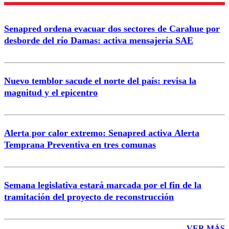
Nombre
Senapred ordena evacuar dos sectores de Carahue por
Correo
desborde del río Damas: activa mensajería SAE
Nuevo temblor sacude el norte del país: revisa la
magnitud y el epicentro
Enviar comentario
Alerta por calor extremo: Senapred activa Alerta
Temprana Preventiva en tres comunas
Semana legislativa estará marcada por el fin de la
tramitación del proyecto de reconstrucción
VER MÁS