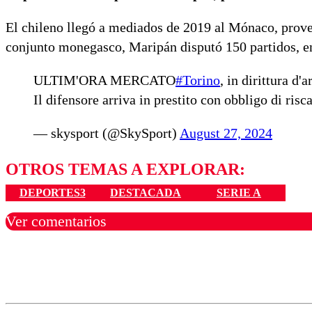
El chileno llegó a mediados de 2019 al Mónaco, prove
conjunto monegasco, Maripán disputó 150 partidos, en 
ULTIM'ORA MERCATO
#Torino
, in dirittura d'
Il difensore arriva in prestito con obbligo di risca
— skysport (@SkySport)
August 27, 2024
OTROS TEMAS A EXPLORAR:
DEPORTES3
DESTACADA
SERIE A
Ver comentarios
Los comentarios son moder
Nombre