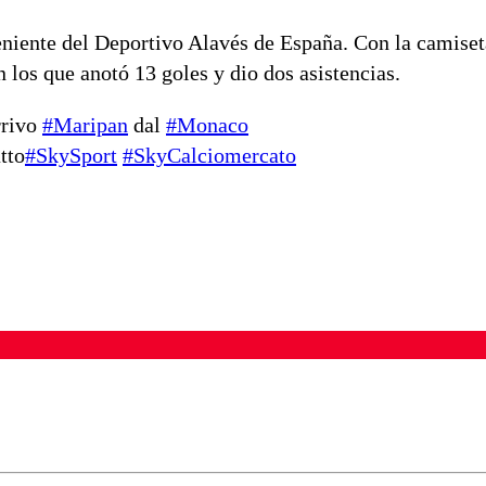
niente del Deportivo Alavés de España. Con la camiset
los que anotó 13 goles y dio dos asistencias.
arrivo
#Maripan
dal
#Monaco
tto
#SkySport
#SkyCalciomercato
ados para garantizar un diálogo respetuoso.
Correo