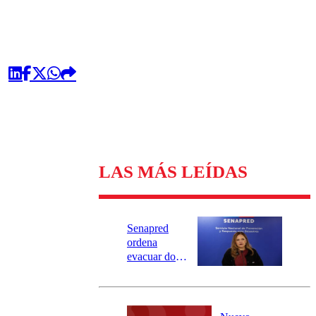
LAS MÁS LEÍDAS
Senapred
ordena
evacuar dos
sectores de
Carahue por
desborde del
río Damas: