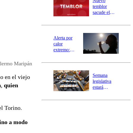
Nuevo
activa
temblor
mensajería
sacude el
SAE
norte del país:
revisa la
magnitud y el
epicentro
Alerta por
calor
extremo:
Senapred
activa Alerta
llermo Maripán
Temprana
Preventiva en
Semana
o en el viejo
tres comunas
legislativa
n
,
quien
estará
marcada por
el fin de la
tramitación
el Torino.
del proyecto
de
rino a modo
reconstrucción