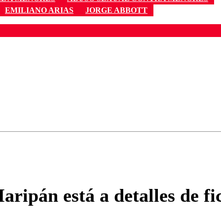
EMILIANO ARIAS
JORGE ABBOTT
ados para garantizar un diálogo respetuoso.
Correo
Enviar c
ipán está a detalles de fic