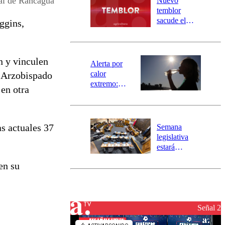
nal de Rancagua
Nuevo
activa
temblor
mensajería
sacude el
ggins,
SAE
norte del país:
revisa la
magnitud y el
n y vinculen
epicentro
Alerta por
calor
l Arzobispado
extremo:
en otra
Senapred
activa Alerta
Temprana
Preventiva en
as actuales 37
Semana
tres comunas
legislativa
estará
marcada por
en su
el fin de la
tramitación
del proyecto
de
reconstrucción
Señal 2