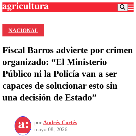
NACIONAL
Podcast
Fiscal Barros advierte por crimen
Frecuencias
Agricultura TV
organizado: “El Ministerio
Deportes
Público ni la Policía van a ser
Entretención
Colo Colo
Noticias
capaces de solucionar esto sin
Motor
Vida Social
Otros Deportes
Dato Practico
una decisión de Estado”
Publicaciones en medios
Seleccion Chilena
Economía
Opinión
Torneo Internacional
Internacional
Programas
Torneo Nacional
Nacional
Comercial
por
Andrés Cortés
Universidad Católica
Política
mayo 08, 2026
Universidad de Chile
Sustentabilidad