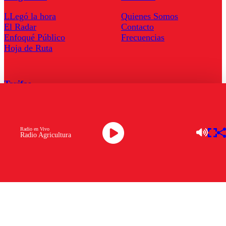
LLegó la hora
Quienes Somos
El Radar
Contacto
Enfoqué Público
Frecuencias
Hoja de Ruta
Tarifas
Comercial
Tarifas Servel Radio
Radio en Vivo
Radio Agricultura
Radio en Vivo
TV en Vivo
Descarga la APP