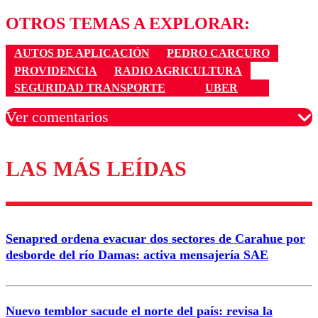
OTROS TEMAS A EXPLORAR:
AUTOS DE APLICACIÓN
PEDRO CARCURO
PROVIDENCIA
RADIO AGRICULTURA
SEGURIDAD TRANSPORTE
UBER
Ver comentarios
LAS MÁS LEÍDAS
Los comentarios son moderados para garantizar un
diálogo respetuoso.
Nombre
Senapred ordena evacuar dos sectores de Carahue por
Correo
desborde del río Damas: activa mensajería SAE
Nuevo temblor sacude el norte del país: revisa la