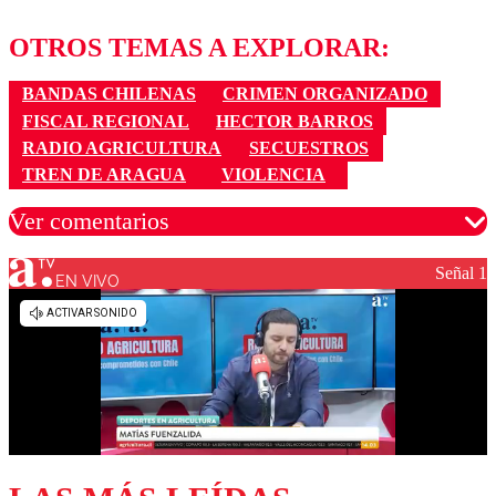
OTROS TEMAS A EXPLORAR:
BANDAS CHILENAS
CRIMEN ORGANIZADO
FISCAL REGIONAL
HECTOR BARROS
RADIO AGRICULTURA
SECUESTROS
TREN DE ARAGUA
VIOLENCIA
Ver comentarios
Señal 1
EN VIVO
Los comentarios son moderados para garantizar un
diálogo respetuoso.
Nombre
Correo