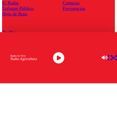
El Radar
Contacto
Enfoqué Público
Frecuencias
Hoja de Ruta
Tarifas
Comercial
Tarifas Servel Radio
Radio en Vivo
Radio Agricultura
Radio en Vivo
TV en Vivo
Descarga la APP