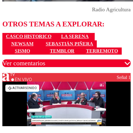
Radio Agricultura
OTROS TEMAS A EXPLORAR:
CASCO HISTORICO
LA SERENA
NEWSAM
SEBASTIÁN PIÑERA
SISMO
TEMBLOR
TERREMOTO
Ver comentarios
Señal 1
EN VIVO
Los comentarios son moderados para garantizar un
diálogo respetuoso.
Nombre
Correo