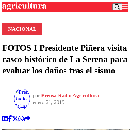
NACIONAL
Podcast
FOTOS I Presidente Piñera visita
Frecuencias
Agricultura TV
casco histórico de La Serena para
Deportes
evaluar los daños tras el sismo
Entretención
Colo Colo
Noticias
Motor
Vida Social
Otros Deportes
Dato Practico
Publicaciones en medios
por
Prensa Radio Agricultura
Seleccion Chilena
Economía
Opinión
enero 21, 2019
Torneo Internacional
Internacional
Programas
Torneo Nacional
Nacional
Comercial
Universidad Católica
Política
Universidad de Chile
Sustentabilidad