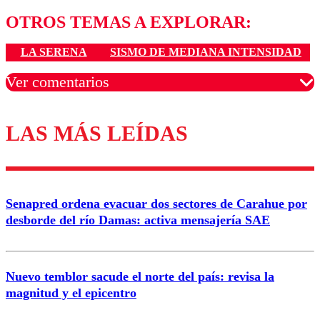
OTROS TEMAS A EXPLORAR:
LA SERENA
SISMO DE MEDIANA INTENSIDAD
Ver comentarios
LAS MÁS LEÍDAS
Los comentarios son moderados para garantizar un
diálogo respetuoso.
Nombre
Senapred ordena evacuar dos sectores de Carahue por
Correo
desborde del río Damas: activa mensajería SAE
Nuevo temblor sacude el norte del país: revisa la
magnitud y el epicentro
Enviar comentario