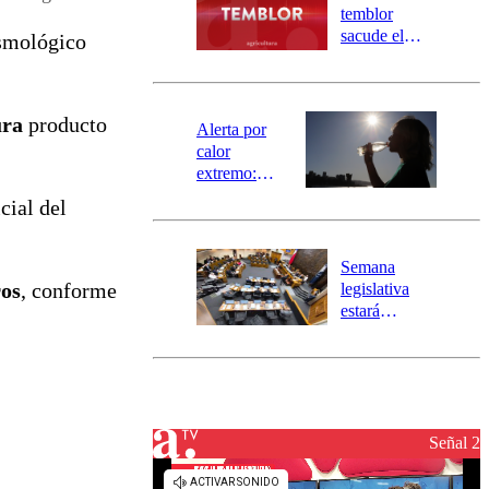
activa
temblor
mensajería
sacude el
ismológico
SAE
norte del país:
revisa la
magnitud y el
ura
producto
epicentro
Alerta por
calor
extremo:
Senapred
cial del
activa Alerta
Temprana
Preventiva en
Semana
tres comunas
ros
, conforme
legislativa
estará
marcada por
el fin de la
tramitación
del proyecto
de
reconstrucción
Señal 2