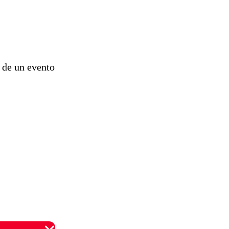
del proyecto
de
reconstrucción
 de un evento