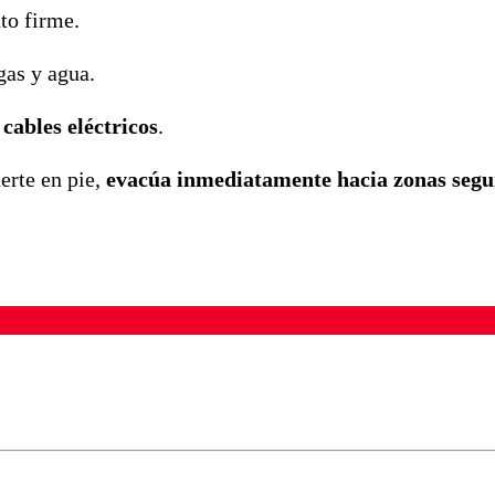
to firme.
gas y agua.
 cables eléctricos
.
nerte en pie,
evacúa inmediatamente hacia zonas segu
ados para garantizar un diálogo respetuoso.
Correo