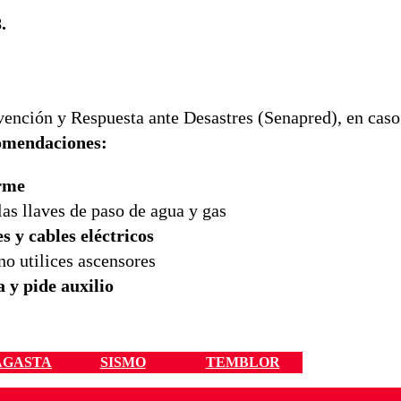
.
vención y Respuesta ante Desastres (Senapred), en caso
comendaciones:
irme
 las llaves de paso de agua y gas
es y cables eléctricos
no utilices ascensores
 y pide auxilio
AGASTA
SISMO
TEMBLOR