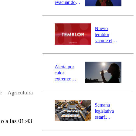
evacuar dos
sectores de
Carahue por
desborde del
río Damas:
Nuevo
activa
temblor
mensajería
sacude el
SAE
norte del país:
revisa la
magnitud y el
epicentro
Alerta por
calor
extremo:
Senapred
activa Alerta
 – Agricultura
Temprana
Preventiva en
Semana
tres comunas
legislativa
estará
o a las 01:43
marcada por
el fin de la
tramitación