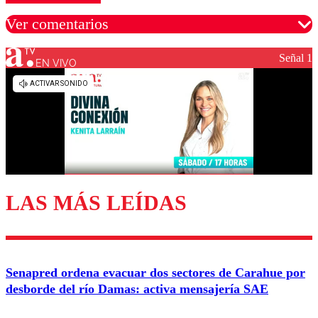
Ver comentarios
Señal 1
EN VIVO
Los comentarios son moderados para garantizar un
diálogo respetuoso.
Nombre
Correo
LAS MÁS LEÍDAS
Enviar comentario
Senapred ordena evacuar dos sectores de Carahue por
desborde del río Damas: activa mensajería SAE