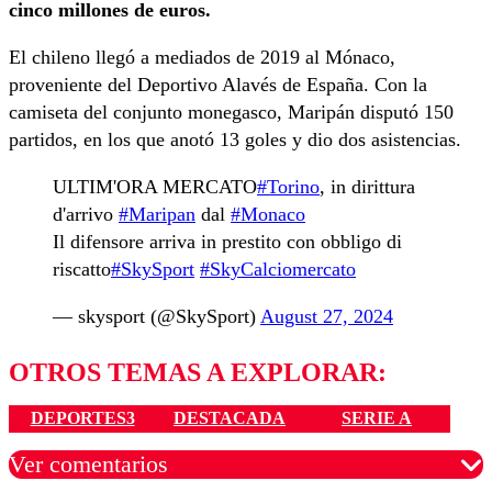
cinco millones de euros.
El chileno llegó a mediados de 2019 al Mónaco,
proveniente del Deportivo Alavés de España. Con la
camiseta del conjunto monegasco, Maripán disputó 150
partidos, en los que anotó 13 goles y dio dos asistencias.
ULTIM'ORA MERCATO
#Torino
, in dirittura
d'arrivo
#Maripan
dal
#Monaco
Il difensore arriva in prestito con obbligo di
riscatto
#SkySport
#SkyCalciomercato
— skysport (@SkySport)
August 27, 2024
OTROS TEMAS A EXPLORAR:
DEPORTES3
DESTACADA
SERIE A
Ver comentarios