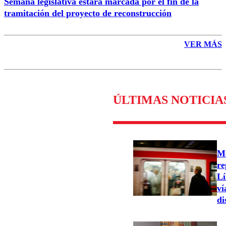
Semana legislativa estará marcada por el fin de la
tramitación del proyecto de reconstrucción
VER MÁS
ÚLTIMAS NOTICIA
Me
re
Lí
ví
di