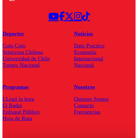
Deportes
Noticias
Colo Colo
Dato Practico
Seleccion Chilena
Economía
Universidad de Chile
Internacional
Torneo Nacional
Nacional
Programas
Nosotros
LLegó la hora
Quienes Somos
El Radar
Contacto
Enfoqué Público
Frecuencias
Hoja de Ruta