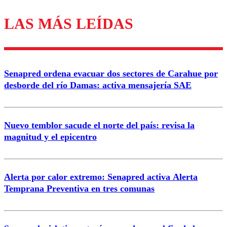
LAS MÁS LEÍDAS
Los comentarios son moderados para garantizar un
diálogo respetuoso.
Nombre
Senapred ordena evacuar dos sectores de Carahue por
Correo
desborde del río Damas: activa mensajería SAE
Nuevo temblor sacude el norte del país: revisa la
magnitud y el epicentro
Enviar comentario
Alerta por calor extremo: Senapred activa Alerta
Temprana Preventiva en tres comunas