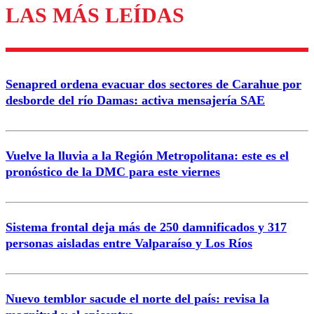
LAS MÁS LEÍDAS
Los comentarios son moderados para garantizar un
diálogo respetuoso.
Nombre
Senapred ordena evacuar dos sectores de Carahue por
Correo
desborde del río Damas: activa mensajería SAE
Vuelve la lluvia a la Región Metropolitana: este es el
pronóstico de la DMC para este viernes
Enviar comentario
Sistema frontal deja más de 250 damnificados y 317
personas aisladas entre Valparaíso y Los Ríos
Nuevo temblor sacude el norte del país: revisa la