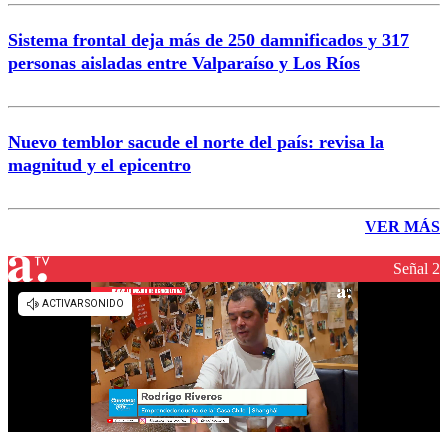
Sistema frontal deja más de 250 damnificados y 317
personas aisladas entre Valparaíso y Los Ríos
Nuevo temblor sacude el norte del país: revisa la
magnitud y el epicentro
VER MÁS
Señal 2