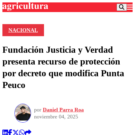
NACIONAL
Podcast
Fundación Justicia y Verdad
Frecuencias
Agricultura TV
presenta recurso de protección
Deportes
por decreto que modifica Punta
Entretención
Colo Colo
Noticias
Peuco
Motor
Vida Social
Otros Deportes
Dato Practico
Publicaciones en medios
Seleccion Chilena
Economía
Opinión
Torneo Internacional
Internacional
por
Daniel Parra Roa
Programas
Torneo Nacional
Nacional
noviembre 04, 2025
Comercial
Universidad Católica
Política
Universidad de Chile
Sustentabilidad