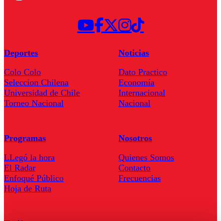
Deportes
Noticias
Colo Colo
Dato Practico
Seleccion Chilena
Economía
Universidad de Chile
Internacional
Torneo Nacional
Nacional
Programas
Nosotros
LLegó la hora
Quienes Somos
El Radar
Contacto
Enfoqué Público
Frecuencias
Hoja de Ruta