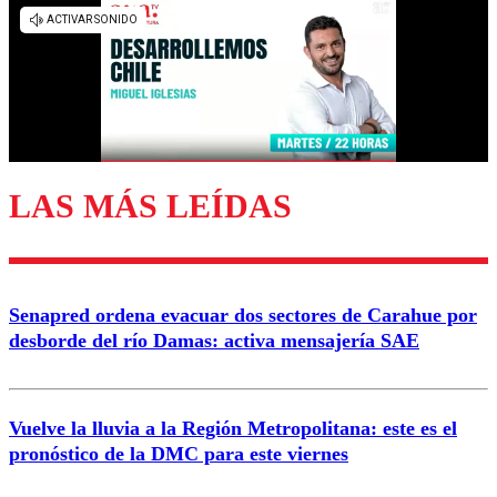
Los comentarios son moderados para garantizar un
diálogo respetuoso.
Nombre
Correo
LAS MÁS LEÍDAS
Enviar comentario
Senapred ordena evacuar dos sectores de Carahue por
desborde del río Damas: activa mensajería SAE
Vuelve la lluvia a la Región Metropolitana: este es el
pronóstico de la DMC para este viernes