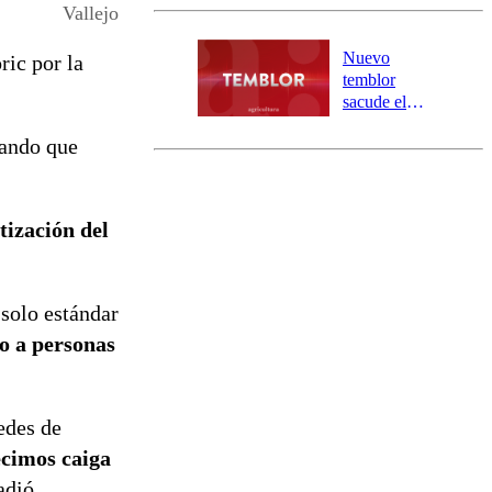
y 317
Vallejo
personas
aisladas entre
Nuevo
ric por la
Valparaíso y
temblor
Los Ríos
sacude el
norte del país:
mando que
revisa la
magnitud y el
epicentro
tización del
 solo estándar
do a personas
edes de
ecimos caiga
adió.