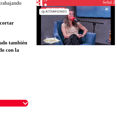
Señal 2
trabajando
 cortar
cado también
do con la