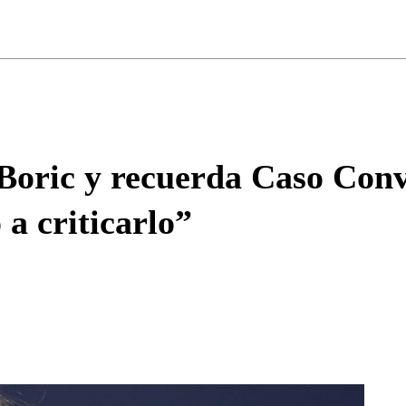
ados para garantizar un diálogo respetuoso.
Correo
Enviar c
 Boric y recuerda Caso Conv
 a criticarlo”