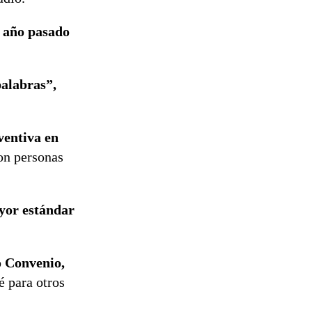
l año pasado
palabras”,
ventiva en
son personas
yor estándar
o Convenio,
é para otros