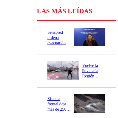
LAS MÁS LEÍDAS
Senapred
ordena
evacuar dos
sectores de
Carahue por
desborde del
río Damas:
Vuelve la
activa
lluvia a la
mensajería
Región
SAE
Metropolitana:
este es el
pronóstico de
la DMC para
Sistema
este viernes
frontal deja
más de 250
damnificados