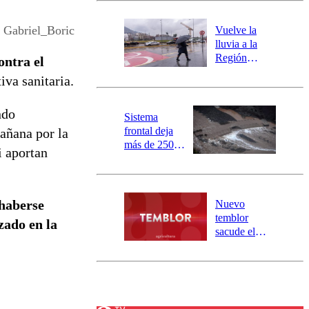
desborde del
río Damas:
Gabriel_Boric
Vuelve la
activa
lluvia a la
mensajería
Región
ontra el
SAE
Metropolitana:
iva sanitaria.
este es el
pronóstico de
ndo
la DMC para
Sistema
este viernes
frontal deja
mañana por la
más de 250
i aportan
damnificados
y 317
personas
aisladas entre
 haberse
Nuevo
Valparaíso y
temblor
zado en la
Los Ríos
sacude el
norte del país:
revisa la
magnitud y el
epicentro