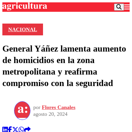
NACIONAL
Podcast
General Yáñez lamenta aumento
Frecuencias
Agricultura TV
de homicidios en la zona
Deportes
metropolitana y reafirma
Entretención
Colo Colo
Noticias
compromiso con la seguridad
Motor
Vida Social
Otros Deportes
Dato Practico
Publicaciones en medios
Seleccion Chilena
Economía
Opinión
Torneo Internacional
Internacional
por
Flores Canales
Programas
Torneo Nacional
Nacional
agosto 20, 2024
Comercial
Universidad Católica
Política
Universidad de Chile
Sustentabilidad