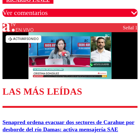
Ver comentarios
Señal 1
EN VIVO
Los comentarios son moderados para garantizar un
diálogo respetuoso.
Nombre
Correo
LAS MÁS LEÍDAS
Enviar comentario
Senapred ordena evacuar dos sectores de Carahue por
desborde del río Damas: activa mensajería SAE