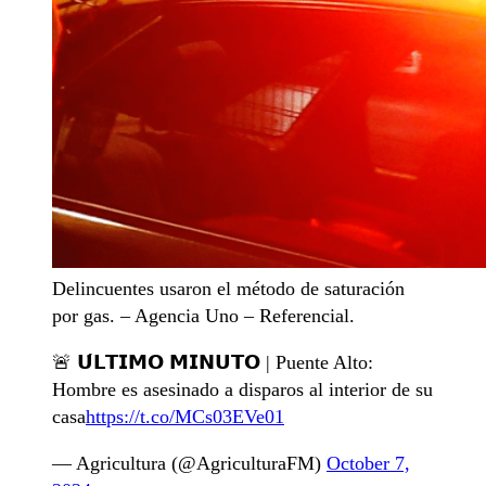
Delincuentes usaron el método de saturación
por gas. – Agencia Uno – Referencial.
🚨 𝗨́𝗟𝗧𝗜𝗠𝗢 𝗠𝗜𝗡𝗨𝗧𝗢 | Puente Alto:
Hombre es asesinado a disparos al interior de su
casa
https://t.co/MCs03EVe01
— Agricultura (@AgriculturaFM)
October 7,