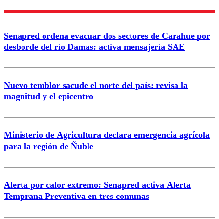
Nombre
Senapred ordena evacuar dos sectores de Carahue por
Correo
desborde del río Damas: activa mensajería SAE
Nuevo temblor sacude el norte del país: revisa la
magnitud y el epicentro
Enviar comentario
Ministerio de Agricultura declara emergencia agrícola
para la región de Ñuble
Alerta por calor extremo: Senapred activa Alerta
Temprana Preventiva en tres comunas