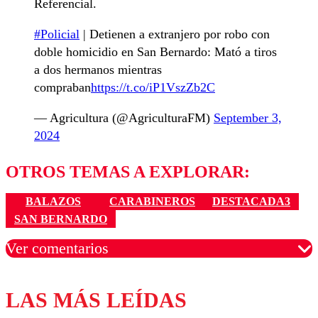
Referencial.
#Policial
| Detienen a extranjero por robo con
doble homicidio en San Bernardo: Mató a tiros
a dos hermanos mientras
compraban
https://t.co/iP1VszZb2C
— Agricultura (@AgriculturaFM)
September 3,
2024
OTROS TEMAS A EXPLORAR:
BALAZOS
CARABINEROS
DESTACADA3
SAN BERNARDO
Ver comentarios
LAS MÁS LEÍDAS
Los comentarios son moderados para garantizar un
diálogo respetuoso.