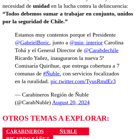
necesidad de
unidad
en la lucha contra la delincuencia:
“Todos debemos sumar a trabajar en conjunto, unidos
por la seguridad de Chile.”
Estamos muy contentos porque el Presidente
@GabrielBoric
, junto a
@min_interior
Carolina
Tohá y el General Director de
@Carabdechile
Ricardo Yañez, inauguraron la nueva 5ª
Comisaría Quirihue, que entrega cobertura a 7
comunas de
#Ñuble
, con servicios focalizados
en la ruralidad.
pic.twitter.com/TyusRmdEr3
— Carabineros Región de Ñuble
(@CarabNuble)
August 20, 2024
OTROS TEMAS A EXPLORAR:
CARABINEROS
ÑUBLE
RICARDO YÁÑEZ