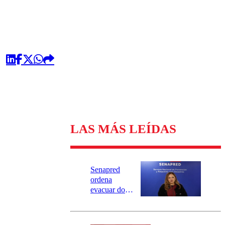
LAS MÁS LEÍDAS
Senapred
ordena
evacuar dos
sectores de
Carahue por
desborde del