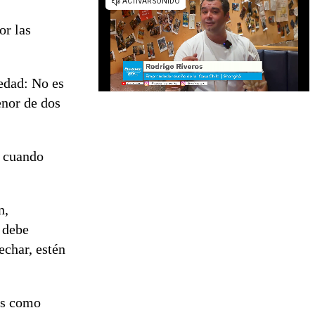
or las
 edad: No es
enor de dos
e cuando
n,
 debe
echar, estén
os como