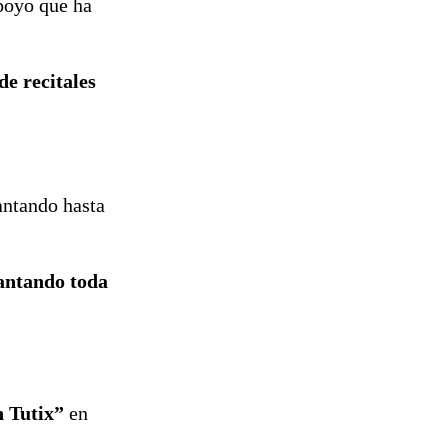
apoyo que ha
de recitales
antando hasta
cantando toda
n Tutix”
en