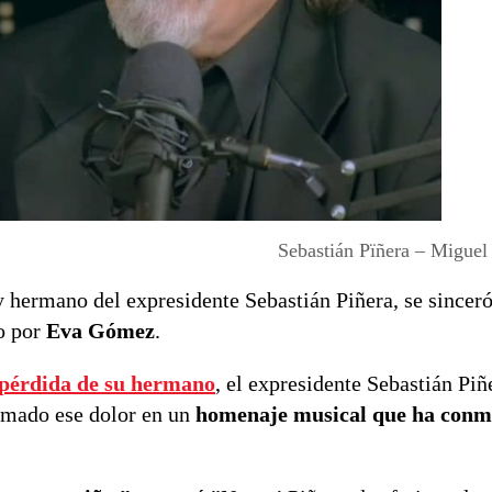
Sebastián Pïñera – Miguel
y hermano del expresidente Sebastián Piñera, se sincer
o por
Eva Gómez
.
a pérdida de su hermano
, el expresidente Sebastián Piñ
ormado ese dolor en un
homenaje musical que ha conm