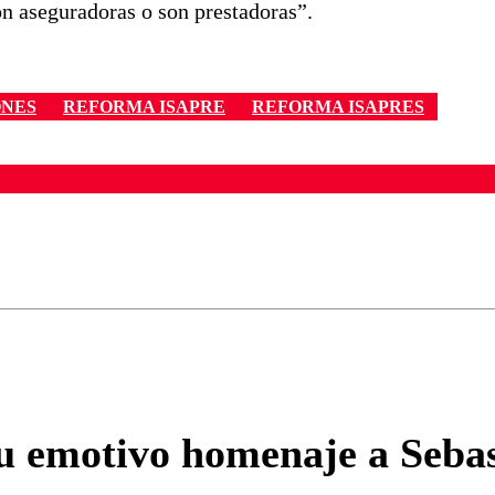
n aseguradoras o son prestadoras”.
ONES
REFORMA ISAPRE
REFORMA ISAPRES
ados para garantizar un diálogo respetuoso.
Correo
Enviar c
u emotivo homenaje a Sebast