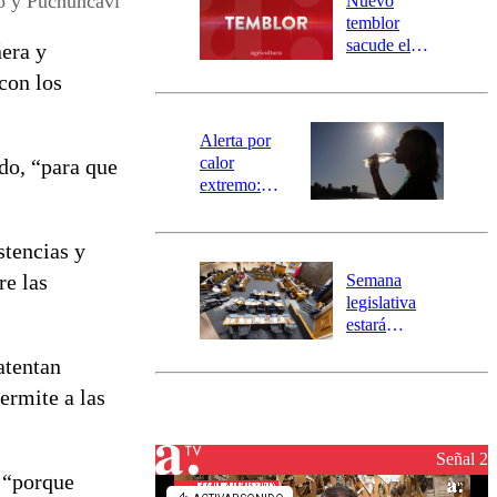
ro y Puchuncavi
Nuevo
activa
temblor
mensajería
sacude el
ñera y
SAE
norte del país:
con los
revisa la
magnitud y el
epicentro
Alerta por
calor
do, “para que
extremo:
Senapred
activa Alerta
stencias y
Temprana
Preventiva en
re las
Semana
tres comunas
legislativa
estará
marcada por
atentan
el fin de la
tramitación
ermite a las
del proyecto
de
reconstrucción
Señal 2
s “porque