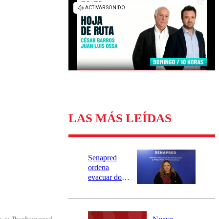
Universidad Católica
Política
Universidad de Chile
Sustentabilidad
LAS MÁS LEÍDAS
Senapred
ordena
evacuar dos
sectores de
Carahue por
desborde del
río Damas: