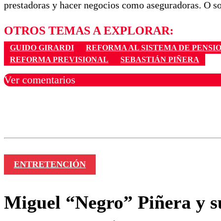
prestadoras y hacer negocios como aseguradoras. O so
OTROS TEMAS A EXPLORAR:
GUIDO GIRARDI
REFORMA AL SISTEMA DE PENSI
REFORMA PREVISIONAL
SEBASTIÁN PIÑERA
Ver comentarios
Los comentarios son moder
Nombre
ENTRETENCIÓN
Miguel “Negro” Piñera y s