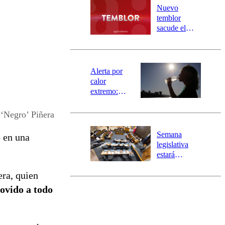
río Damas:
Nuevo
activa
temblor
mensajería
sacude el
SAE
norte del país:
revisa la
magnitud y el
epicentro
Alerta por
calor
extremo:
Senapred
activa Alerta
 ‘Negro’ Piñera
Temprana
Preventiva en
Semana
ó en una
tres comunas
legislativa
estará
marcada por
era, quien
el fin de la
tramitación
ovido a todo
del proyecto
de
reconstrucción