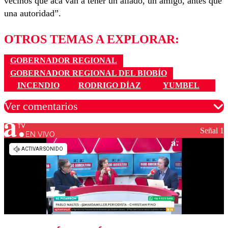
vecinos que acá van a tener un aliado, un amigo, antes que
una autoridad”.
OTROS TEMAS A EXPLORAR:
GOBERNADOR REGIONAL
GOBERNADOR REGIONAL DEL BIOBÍO
INCENDIO
RODRIGO DÍAZ
YUMBEL
Ver comentarios
Señal 1
EN VIVO
Los comentarios son moderados para garantizar un
diálogo respetuoso.
Nombre
Correo