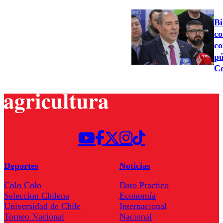
Bi
co
co
pú
Co
Deportes
Noticias
Colo Colo
Dato Practico
Seleccion Chilena
Economía
Universidad de Chile
Internacional
Torneo Nacional
Nacional