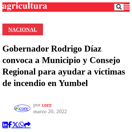
NACIONAL
Podcast
Gobernador Rodrigo Díaz
Frecuencias
Agricultura TV
convoca a Municipio y Consejo
Deportes
Regional para ayudar a víctimas
Entretención
Colo Colo
Noticias
de incendio en Yumbel
Motor
Vida Social
Otros Deportes
Dato Practico
Publicaciones en medios
Seleccion Chilena
Economía
Opinión
Torneo Internacional
Internacional
por
core
Programas
marzo 20, 2022
Torneo Nacional
Nacional
Comercial
Universidad Católica
Política
Universidad de Chile
Sustentabilidad