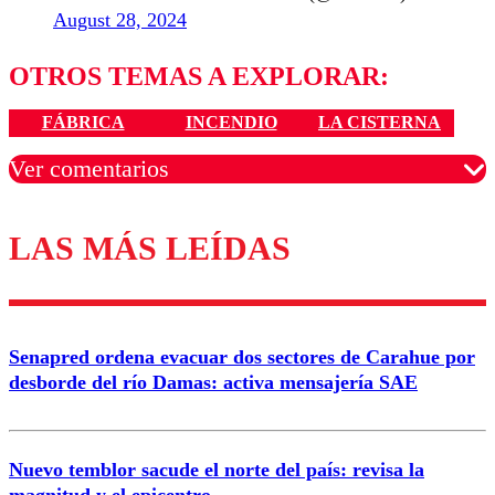
August 28, 2024
OTROS TEMAS A EXPLORAR:
FÁBRICA
INCENDIO
LA CISTERNA
Ver comentarios
LAS MÁS LEÍDAS
Los comentarios son moderados para garantizar un
diálogo respetuoso.
Nombre
Senapred ordena evacuar dos sectores de Carahue por
Correo
desborde del río Damas: activa mensajería SAE
Nuevo temblor sacude el norte del país: revisa la