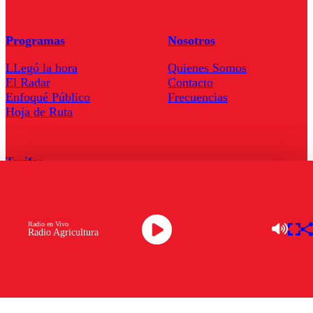
Programas
Nosotros
LLegó la hora
Quienes Somos
El Radar
Contacto
Enfoqué Público
Frecuencias
Hoja de Ruta
Tarifas
Comercial
Tarifas Servel Radio
Radio en Vivo
Radio Agricultura
Radio en Vivo
TV en Vivo
Descarga la APP