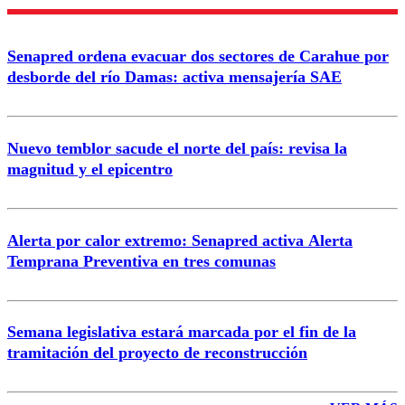
Nombre
Senapred ordena evacuar dos sectores de Carahue por
Correo
desborde del río Damas: activa mensajería SAE
Nuevo temblor sacude el norte del país: revisa la
magnitud y el epicentro
Enviar comentario
Alerta por calor extremo: Senapred activa Alerta
Temprana Preventiva en tres comunas
Semana legislativa estará marcada por el fin de la
tramitación del proyecto de reconstrucción