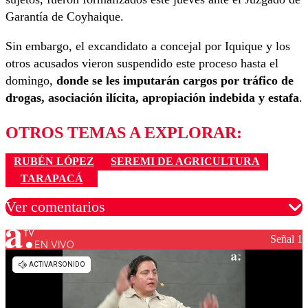
Garantía de Coyhaique.
Sin embargo, el excandidato a concejal por Iquique y los
otros acusados vieron suspendido este proceso hasta el
domingo,
donde se les imputarán cargos por tráfico de
drogas, asociación ilícita, apropiación indebida y estafa
.
OTROS TEMAS A EXPLORAR:
RUBÉN LÓPEZ
SEREMI DE AGRICULTURA
TARAPACÁ
Ver comentarios
Señal 1
EN VIVO
Los comentarios son moderados para garantizar un
diálogo respetuoso.
Nombre