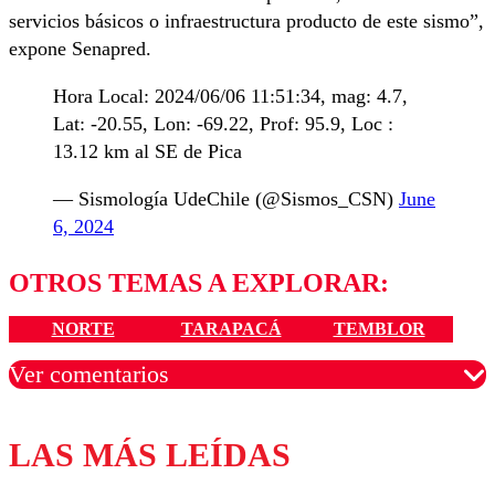
servicios básicos o infraestructura producto de este sismo”,
expone Senapred.
Hora Local: 2024/06/06 11:51:34, mag: 4.7,
Lat: -20.55, Lon: -69.22, Prof: 95.9, Loc :
13.12 km al SE de Pica
— Sismología UdeChile (@Sismos_CSN)
June
6, 2024
OTROS TEMAS A EXPLORAR:
NORTE
TARAPACÁ
TEMBLOR
Ver comentarios
LAS MÁS LEÍDAS
Los comentarios son moderados para garantizar un
diálogo respetuoso.