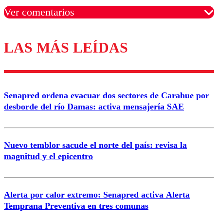
Ver comentarios
LAS MÁS LEÍDAS
Los comentarios son moderados para garantizar un
diálogo respetuoso.
Nombre
Senapred ordena evacuar dos sectores de Carahue por
Correo
desborde del río Damas: activa mensajería SAE
Nuevo temblor sacude el norte del país: revisa la
magnitud y el epicentro
Enviar comentario
Alerta por calor extremo: Senapred activa Alerta
Temprana Preventiva en tres comunas