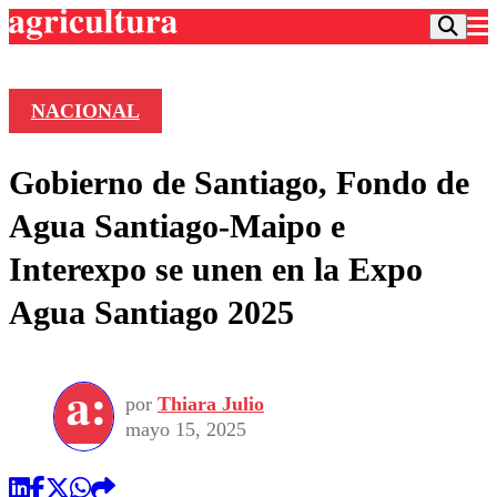
NACIONAL
Podcast
Gobierno de Santiago, Fondo de
Frecuencias
Agricultura TV
Agua Santiago-Maipo e
Deportes
Interexpo se unen en la Expo
Entretención
Colo Colo
Noticias
Agua Santiago 2025
Motor
Vida Social
Otros Deportes
Dato Practico
Publicaciones en medios
Seleccion Chilena
Economía
Opinión
Torneo Internacional
Internacional
por
Thiara Julio
Programas
Torneo Nacional
Nacional
mayo 15, 2025
Comercial
Universidad Católica
Política
Universidad de Chile
Sustentabilidad