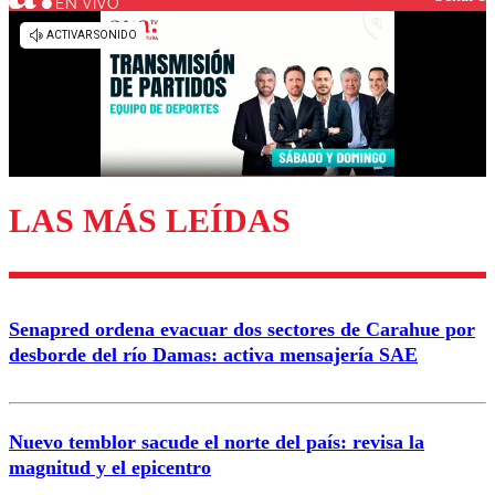
EN VIVO
Los comentarios son moderados para garantizar un
diálogo respetuoso.
Nombre
Correo
LAS MÁS LEÍDAS
Enviar comentario
Senapred ordena evacuar dos sectores de Carahue por
desborde del río Damas: activa mensajería SAE
Nuevo temblor sacude el norte del país: revisa la
magnitud y el epicentro