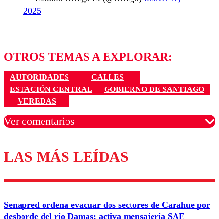
2025
OTROS TEMAS A EXPLORAR:
AUTORIDADES
CALLES
ESTACIÓN CENTRAL
GOBIERNO DE SANTIAGO
VEREDAS
Ver comentarios
LAS MÁS LEÍDAS
Los comentarios son moderados para garantizar un
diálogo respetuoso.
Nombre
Senapred ordena evacuar dos sectores de Carahue por
Correo
desborde del río Damas: activa mensajería SAE