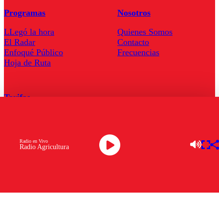
Programas
Nosotros
LLegó la hora
Quienes Somos
El Radar
Contacto
Enfoqué Público
Frecuencias
Hoja de Ruta
Tarifas
Comercial
Tarifas Servel Radio
Radio en Vivo
Radio Agricultura
Radio en Vivo
TV en Vivo
Descarga la APP