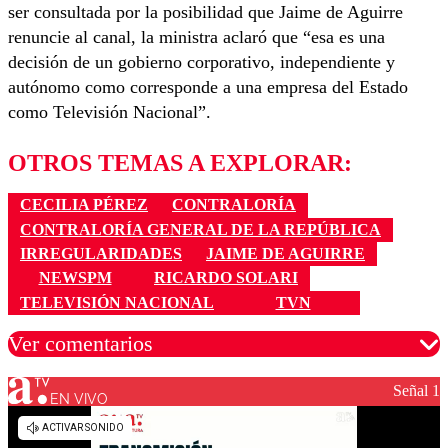
ser consultada por la posibilidad que Jaime de Aguirre
renuncie al canal, la ministra aclaró que “esa es una
decisión de un gobierno corporativo, independiente y
autónomo como corresponde a una empresa del Estado
como Televisión Nacional”.
OTROS TEMAS A EXPLORAR:
CECILIA PÉREZ
CONTRALORÍA
CONTRALORÍA GENERAL DE LA REPÚBLICA
IRREGULARIDADES
JAIME DE AGUIRRE
NEWSPM
RICARDO SOLARI
TELEVISIÓN NACIONAL
TVN
Ver comentarios
Señal 1
EN VIVO
Los comentarios son moderados para garantizar un
diálogo respetuoso.