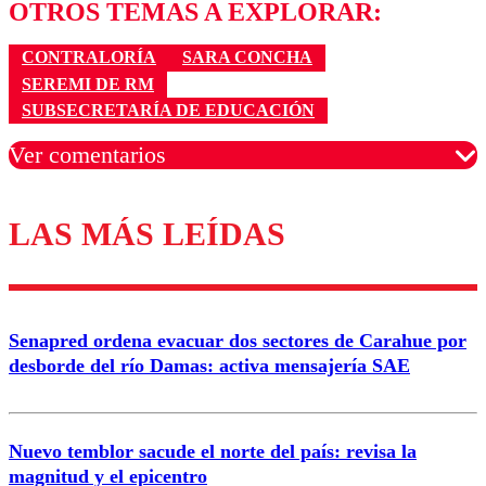
OTROS TEMAS A EXPLORAR:
CONTRALORÍA
SARA CONCHA
SEREMI DE RM
SUBSECRETARÍA DE EDUCACIÓN
Ver comentarios
LAS MÁS LEÍDAS
Los comentarios son moderados para garantizar un
diálogo respetuoso.
Nombre
Senapred ordena evacuar dos sectores de Carahue por
Correo
desborde del río Damas: activa mensajería SAE
Nuevo temblor sacude el norte del país: revisa la
magnitud y el epicentro
Enviar comentario