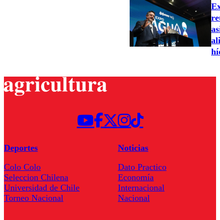
Ex
re
as
al
hí
Deportes
Noticias
Colo Colo
Dato Practico
Seleccion Chilena
Economía
Universidad de Chile
Internacional
Torneo Nacional
Nacional