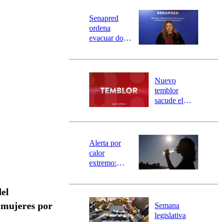
Senapred
ordena
evacuar dos
sectores de
Carahue por
desborde del
río Damas:
Nuevo
activa
temblor
mensajería
sacude el
SAE
norte del país:
revisa la
magnitud y el
epicentro
Alerta por
calor
extremo:
Senapred
activa Alerta
del
Temprana
Preventiva en
 mujeres por
Semana
tres comunas
legislativa