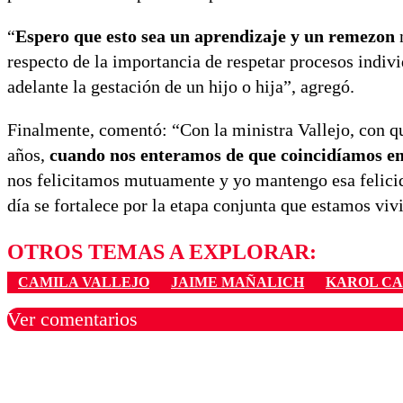
“
Espero que esto sea un aprendizaje y un remezon
n
respecto de la importancia de respetar procesos indivi
adelante la gestación de un hijo o hija”, agregó.
Finalmente, comentó: “Con la ministra Vallejo, con 
años,
cuando nos enteramos de que coincidíamos en
nos felicitamos mutuamente y yo mantengo esa felicid
día se fortalece por la etapa conjunta que estamos viv
OTROS TEMAS A EXPLORAR:
CAMILA VALLEJO
JAIME MAÑALICH
KAROL CA
Ver comentarios
Los comentarios son moder