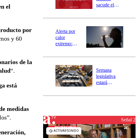
mensajería
sacude el
n el
SAE
norte del país:
revisa la
magnitud y el
producto por
epicentro
Alerta por
calor
umos y 60
extremo:
Senapred
activa Alerta
onarios de la
Temprana
Preventiva en
salud
“.
Semana
tres comunas
legislativa
estará
ga está
marcada por
el fin de la
tramitación
del proyecto
 de medidas
de
los”.
reconstrucción
Señal 2
eneración,