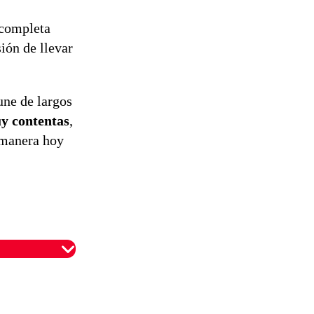
 completa
ión de llevar
une de largos
y contentas
,
 manera hoy