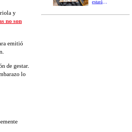
estará
marcada por
riola y
el fin de la
tramitación
as no son
del proyecto
de
reconstrucción
ara emitió
n.
n de gestar.
 embarazo lo
lemente