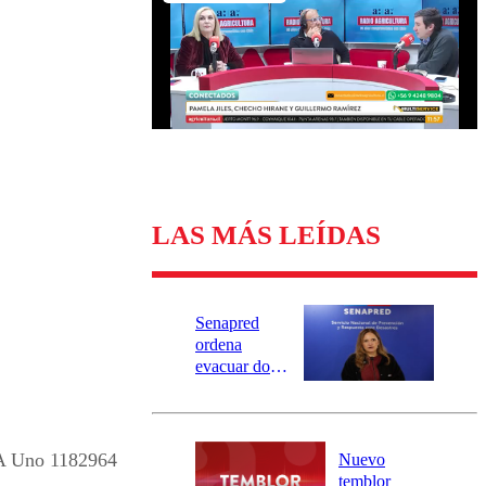
Universidad Católica
Política
Universidad de Chile
Sustentabilidad
LAS MÁS LEÍDAS
Senapred
ordena
evacuar dos
sectores de
Carahue por
desborde del
río Damas:
A Uno 1182964
Nuevo
activa
temblor