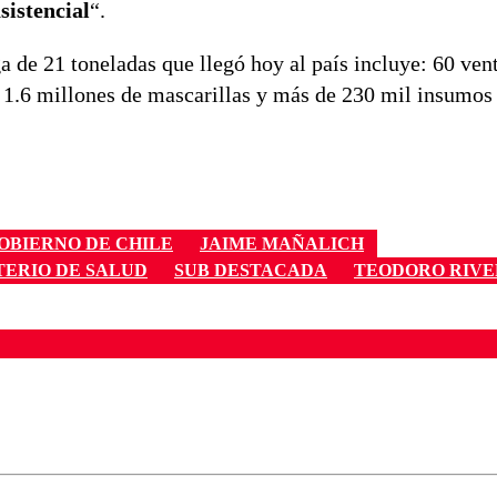
sistencial
“.
a de 21 toneladas que llegó hoy al país incluye: 60 vent
 1.6 millones de mascarillas y más de 230 mil insumos 
OBIERNO DE CHILE
JAIME MAÑALICH
TERIO DE SALUD
SUB DESTACADA
TEODORO RIV
ados para garantizar un diálogo respetuoso.
Correo