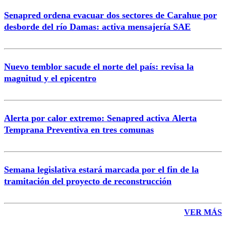
Senapred ordena evacuar dos sectores de Carahue por
Correo
desborde del río Damas: activa mensajería SAE
Nuevo temblor sacude el norte del país: revisa la
magnitud y el epicentro
Enviar comentario
Alerta por calor extremo: Senapred activa Alerta
Temprana Preventiva en tres comunas
Semana legislativa estará marcada por el fin de la
tramitación del proyecto de reconstrucción
VER MÁS