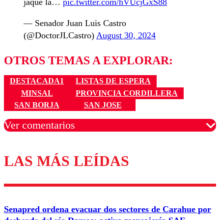
jaque la…
pic.twitter.com/hVUcjGxS88
— Senador Juan Luis Castro
(@DoctorJLCastro)
August 30, 2024
OTROS TEMAS A EXPLORAR:
DESTACADA1
LISTAS DE ESPERA
MINSAL
PROVINCIA CORDILLERA
SAN BORJA
SAN JOSE
Ver comentarios
LAS MÁS LEÍDAS
Los comentarios son moderados para garantizar un
diálogo respetuoso.
Nombre
Senapred ordena evacuar dos sectores de Carahue por
Correo