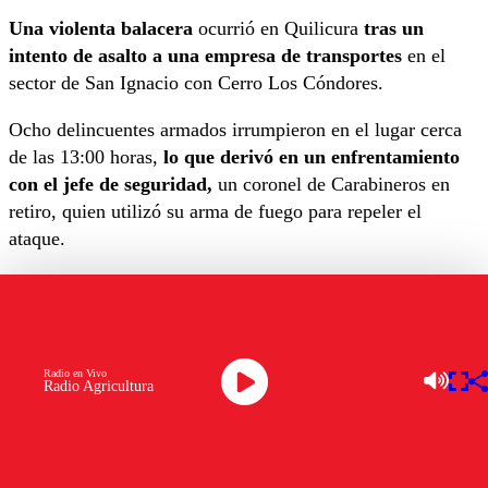
Una violenta balacera
ocurrió en Quilicura
tras un
intento de asalto a una empresa de transportes
en el
sector de San Ignacio con Cerro Los Cóndores.
Ocho delincuentes armados irrumpieron en el lugar cerca
de las 13:00 horas,
lo que derivó en un enfrentamiento
con el jefe de seguridad,
un coronel de Carabineros en
retiro, quien utilizó su arma de fuego para repeler el
ataque.
El saldo preliminar del incidente
dejó un delincuente
muerto y dos personas lesionadas,
entre ellas el exoficial
de
Carabineros
y uno de los asaltantes.
Radio en Vivo
Según el teniente coronel Gabriel Villanueva, de la
Radio Agricultura
Prefectura Santiago Norte,
“al llegar al lugar,
encontramos a un delincuente fallecido en la vía
pública
y a otro con un impacto balístico en el cráneo. El