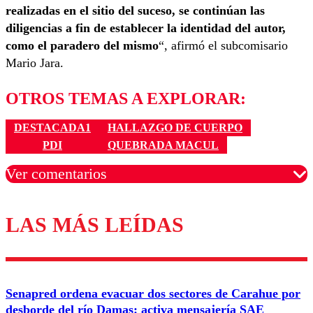
realizadas en el sitio del suceso, se continúan las
diligencias a fin de establecer la identidad del autor,
como el paradero del mismo
“, afirmó el subcomisario
Mario Jara.
OTROS TEMAS A EXPLORAR:
DESTACADA1
HALLAZGO DE CUERPO
PDI
QUEBRADA MACUL
Ver comentarios
LAS MÁS LEÍDAS
Los comentarios son moderados para garantizar un
diálogo respetuoso.
Nombre
Senapred ordena evacuar dos sectores de Carahue por
Correo
desborde del río Damas: activa mensajería SAE