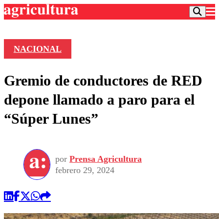
NACIONAL
Podcast
Gremio de conductores de RED
Frecuencias
Agricultura TV
depone llamado a paro para el
Deportes
“Súper Lunes”
Entretención
Colo Colo
Noticias
Motor
Vida Social
Otros Deportes
Dato Practico
Publicaciones en medios
por
Prensa Agricultura
Seleccion Chilena
Economía
Opinión
febrero 29, 2024
Torneo Internacional
Internacional
Programas
Torneo Nacional
Nacional
Comercial
Universidad Católica
Política
Universidad de Chile
Sustentabilidad