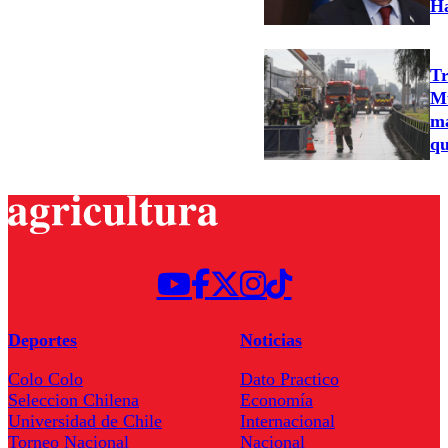
H
Tr
Mu
ma
qu
Deportes
Noticias
Colo Colo
Dato Practico
Seleccion Chilena
Economía
Universidad de Chile
Internacional
Torneo Nacional
Nacional