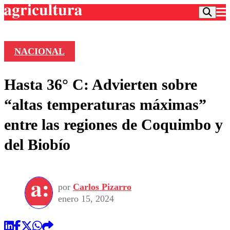
NACIONAL
Podcast
Hasta 36° C: Advierten sobre
Frecuencias
Agricultura TV
“altas temperaturas máximas”
Deportes
entre las regiones de Coquimbo y
Entretención
Colo Colo
Noticias
del Biobío
Motor
Vida Social
Otros Deportes
Dato Practico
Publicaciones en medios
Seleccion Chilena
Economía
Opinión
Torneo Internacional
Internacional
por
Carlos Pizarro
Programas
Torneo Nacional
Nacional
enero 15, 2024
Comercial
Universidad Católica
Política
Universidad de Chile
Sustentabilidad