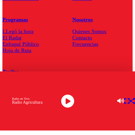
Programas
Nosotros
LLegó la hora
Quienes Somos
El Radar
Contacto
Enfoqué Público
Frecuencias
Hoja de Ruta
Tarifas
Comercial
Tarifas Servel Radio
Radio en Vivo
Radio Agricultura
Radio en Vivo
TV en Vivo
Descarga la APP