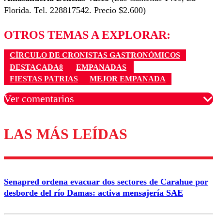
Florida. Tel. 228817542. Precio $2.600)
OTROS TEMAS A EXPLORAR:
CÍRCULO DE CRONISTAS GASTRONÓMICOS
DESTACADA8
EMPANADAS
FIESTAS PATRIAS
MEJOR EMPANADA
Ver comentarios
LAS MÁS LEÍDAS
Los comentarios son moderados para garantizar un
diálogo respetuoso.
Nombre
Senapred ordena evacuar dos sectores de Carahue por
Correo
desborde del río Damas: activa mensajería SAE