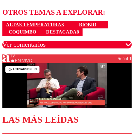
OTROS TEMAS A EXPLORAR:
ALTAS TEMPERATURAS
BIOBIO
COQUIMBO
DESTACADA8
Ver comentarios
Señal 1
EN VIVO
Los comentarios son moderados para garantizar un
diálogo respetuoso.
Nombre
Correo
LAS MÁS LEÍDAS