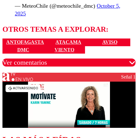
— MeteoChile (@meteochile_dmc)
October 5,
2025
OTROS TEMAS A EXPLORAR:
ANTOFAGASTA
ATACAMA
AVISO
DMC
VIENTO
Ver comentarios
Señal 1
EN VIVO
Los comentarios son moderados para garantizar un
diálogo respetuoso.
Nombre
Correo