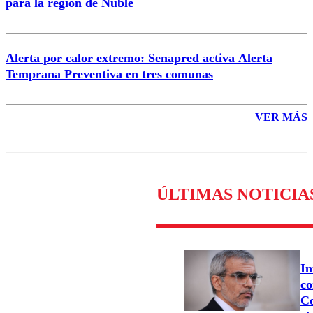
para la región de Ñuble
Alerta por calor extremo: Senapred activa Alerta
Temprana Preventiva en tres comunas
VER MÁS
ÚLTIMAS NOTICIA
In
co
Co