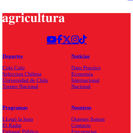
Deportes
Noticias
Colo Colo
Dato Practico
Seleccion Chilena
Economía
Universidad de Chile
Internacional
Torneo Nacional
Nacional
Programas
Nosotros
LLegó la hora
Quienes Somos
El Radar
Contacto
Enfoqué Público
Frecuencias