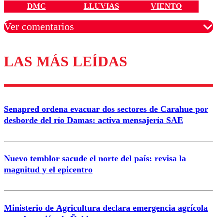
DMC
LLUVIAS
VIENTO
Ver comentarios
LAS MÁS LEÍDAS
Los comentarios son moderados para garantizar un
diálogo respetuoso.
Nombre
Senapred ordena evacuar dos sectores de Carahue por
Correo
desborde del río Damas: activa mensajería SAE
Nuevo temblor sacude el norte del país: revisa la
magnitud y el epicentro
Enviar comentario
Ministerio de Agricultura declara emergencia agrícola