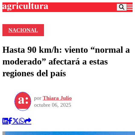
NACIONAL
Podcast
Hasta 90 km/h: viento “normal a
Frecuencias
Agricultura TV
moderado” afectará a estas
Deportes
regiones del país
Entretención
Colo Colo
Noticias
Motor
Vida Social
Otros Deportes
Dato Practico
Publicaciones en medios
por
Thiara Julio
Seleccion Chilena
Economía
Opinión
octubre 06, 2025
Torneo Internacional
Internacional
Programas
Torneo Nacional
Nacional
Comercial
Universidad Católica
Política
Universidad de Chile
Sustentabilidad