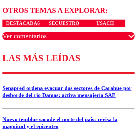
OTROS TEMAS A EXPLORAR:
DESTACADA6
SECUESTRO
USACH
Ver comentarios
LAS MÁS LEÍDAS
Los comentarios son moderados para garantizar un
diálogo respetuoso.
Nombre
Senapred ordena evacuar dos sectores de Carahue por
Correo
desborde del río Damas: activa mensajería SAE
Nuevo temblor sacude el norte del país: revisa la
magnitud y el epicentro
Enviar comentario