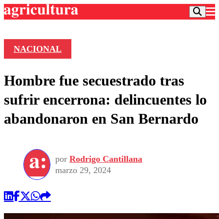
NACIONAL
Podcast
Hombre fue secuestrado tras
Frecuencias
Agricultura TV
sufrir encerrona: delincuentes lo
Deportes
abandonaron en San Bernardo
Entretención
Colo Colo
Noticias
Motor
Vida Social
Otros Deportes
Dato Practico
Publicaciones en medios
por
Rodrigo Cantillana
Seleccion Chilena
Economía
Opinión
marzo 29, 2024
Torneo Internacional
Internacional
Programas
Torneo Nacional
Nacional
Comercial
Universidad Católica
Política
Universidad de Chile
Sustentabilidad