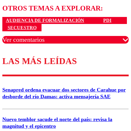
OTROS TEMAS A EXPLORAR:
AUDIENCIA DE FORMALIZACIÓN
PDI
SECUESTRO
Ver comentarios
LAS MÁS LEÍDAS
Los comentarios son moderados para garantizar un
diálogo respetuoso.
Nombre
Senapred ordena evacuar dos sectores de Carahue por
Correo
desborde del río Damas: activa mensajería SAE
Nuevo temblor sacude el norte del país: revisa la
magnitud y el epicentro
Enviar comentario