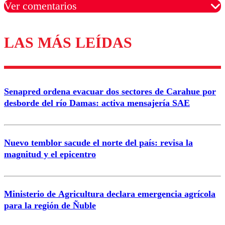
Ver comentarios
LAS MÁS LEÍDAS
Los comentarios son moderados para garantizar un
diálogo respetuoso.
Nombre
Senapred ordena evacuar dos sectores de Carahue por
Correo
desborde del río Damas: activa mensajería SAE
Nuevo temblor sacude el norte del país: revisa la
magnitud y el epicentro
Enviar comentario
Ministerio de Agricultura declara emergencia agrícola
para la región de Ñuble