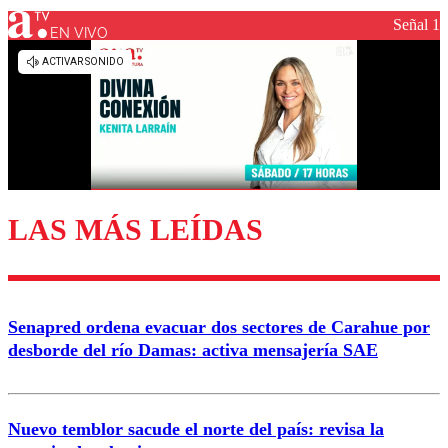
Señal 1
EN VIVO
Los comentarios son moderados para garantizar un
diálogo respetuoso.
Nombre
Correo
LAS MÁS LEÍDAS
Enviar comentario
Senapred ordena evacuar dos sectores de Carahue por
desborde del río Damas: activa mensajería SAE
Nuevo temblor sacude el norte del país: revisa la