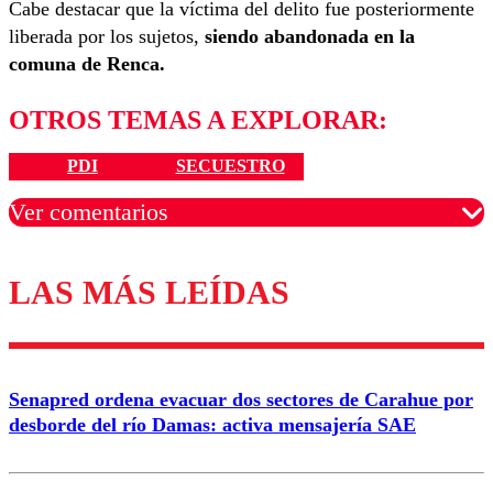
Cabe destacar que la víctima del delito fue posteriormente
liberada por los sujetos,
siendo abandonada en la
comuna de Renca.
OTROS TEMAS A EXPLORAR:
PDI
SECUESTRO
Ver comentarios
LAS MÁS LEÍDAS
Los comentarios son moderados para garantizar un
diálogo respetuoso.
Nombre
Senapred ordena evacuar dos sectores de Carahue por
Correo
desborde del río Damas: activa mensajería SAE