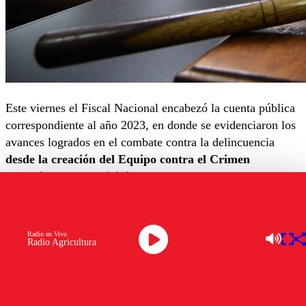
Este viernes el Fiscal Nacional encabezó la cuenta pública
correspondiente al año 2023, en donde se evidenciaron los
avances logrados en el combate contra la delincuencia
desde la creación del Equipo contra el Crimen
Organizado y Homicidios (ECOH).
En ese sentido, la autoridad del Ministerio Público detalló
que desde la creación e implementación del ECOH, se
Radio en Vivo
registró un aumento del 28,2%
en la tasa de formalizados
Radio Agricultura
por homicidio asociado a crimen organizado.
De la misma manera, hubo un 60,5% de aumento en la
cantidad de imputados por cometer
asesinatos