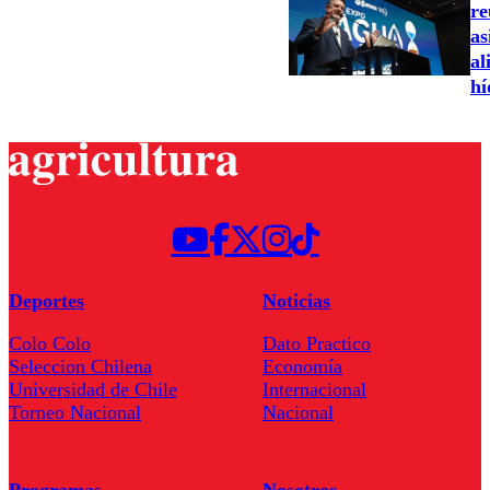
re
as
al
hí
Deportes
Noticias
Colo Colo
Dato Practico
Seleccion Chilena
Economía
Universidad de Chile
Internacional
Torneo Nacional
Nacional