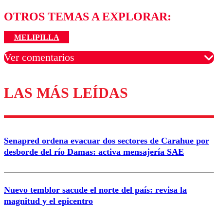
OTROS TEMAS A EXPLORAR:
MELIPILLA
Ver comentarios
LAS MÁS LEÍDAS
Los comentarios son moderados para garantizar un
diálogo respetuoso.
Nombre
Senapred ordena evacuar dos sectores de Carahue por
Correo
desborde del río Damas: activa mensajería SAE
Nuevo temblor sacude el norte del país: revisa la
magnitud y el epicentro
Enviar comentario