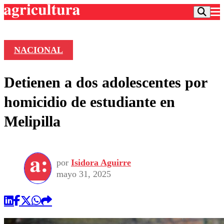
NACIONAL
Podcast
Detienen a dos adolescentes por
Frecuencias
Agricultura TV
homicidio de estudiante en
Deportes
Melipilla
Entretención
Colo Colo
Noticias
Motor
Vida Social
Otros Deportes
Dato Practico
Publicaciones en medios
por
Isidora Aguirre
Seleccion Chilena
Economía
Opinión
mayo 31, 2025
Torneo Internacional
Internacional
Programas
Torneo Nacional
Nacional
Comercial
Universidad Católica
Política
Universidad de Chile
Sustentabilidad