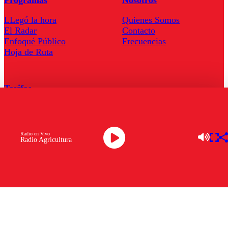
Programas
Nosotros
LLegó la hora
Quienes Somos
El Radar
Contacto
Enfoqué Público
Frecuencias
Hoja de Ruta
Tarifas
Comercial
Tarifas Servel Radio
Radio en Vivo
Radio Agricultura
Radio en Vivo
TV en Vivo
Descarga la APP