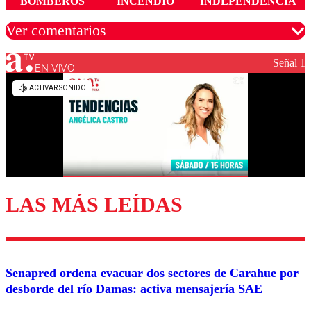
BOMBEROS
INCENDIO
INDEPENDENCIA
Ver comentarios
Señal 1
EN VIVO
Los comentarios son moderados para garantizar un
diálogo respetuoso.
Nombre
Correo
LAS MÁS LEÍDAS
Enviar comentario
Senapred ordena evacuar dos sectores de Carahue por
desborde del río Damas: activa mensajería SAE