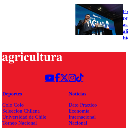
Ex
re
as
al
hí
Deportes
Noticias
Colo Colo
Dato Practico
Seleccion Chilena
Economía
Universidad de Chile
Internacional
Torneo Nacional
Nacional