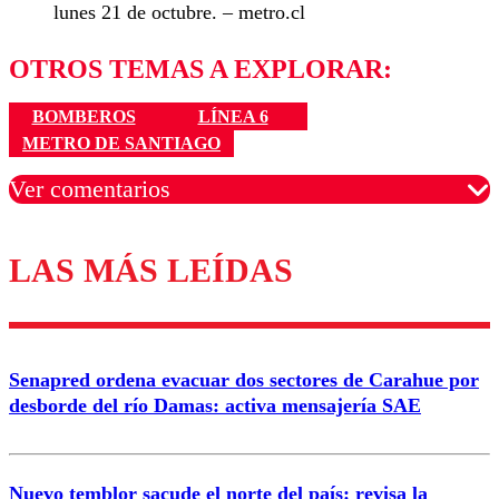
lunes 21 de octubre. – metro.cl
OTROS TEMAS A EXPLORAR:
BOMBEROS
LÍNEA 6
METRO DE SANTIAGO
Ver comentarios
LAS MÁS LEÍDAS
Los comentarios son moderados para garantizar un
diálogo respetuoso.
Nombre
Senapred ordena evacuar dos sectores de Carahue por
Correo
desborde del río Damas: activa mensajería SAE
Nuevo temblor sacude el norte del país: revisa la