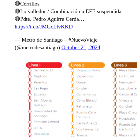
🔴Cerrillos
🔴Lo valledor / Combinación a EFE suspendida
🔴Pdte. Pedro Aguirre Cerda…
https://t.co/JMGcLlvKKD
— Metro de Santiago – #NuevoViaje
(@metrodesantiago)
October 21, 2024