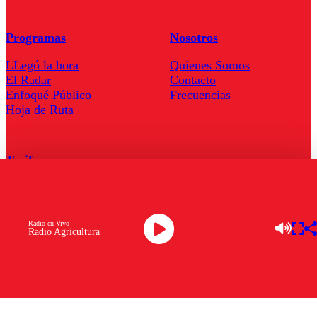
Programas
Nosotros
LLegó la hora
Quienes Somos
El Radar
Contacto
Enfoqué Público
Frecuencias
Hoja de Ruta
Tarifas
Comercial
Tarifas Servel Radio
Radio en Vivo
Radio Agricultura
Radio en Vivo
TV en Vivo
Descarga la APP