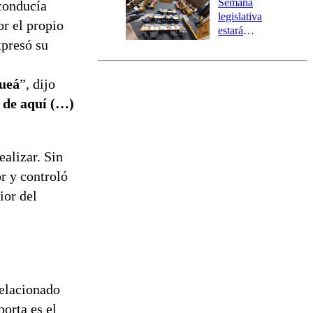
Semana
conducía
tres comunas
legislativa
or el propio
estará
xpresó su
marcada por
el fin de la
tramitación
hueá
”, dijo
del proyecto
de
o de aquí (…)
reconstrucción
ealizar. Sin
r y controló
ior del
relacionado
orta es el