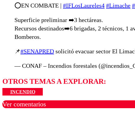
⭕️EN COMBATE |
#IFLosLaureles4
#Limache
#
Superficie preliminar ➡️3 hectáreas.
Recursos destinados➡️6 brigadas, 2 técnicos, 1 a
Bomberos.
📌
#SENAPRED
solicitó evacuar sector El Lim
— CONAF – Incendios forestales (@incendio
OTROS TEMAS A EXPLORAR:
INCENDIO
Ver comentarios
Los comentarios son moder
Nombre