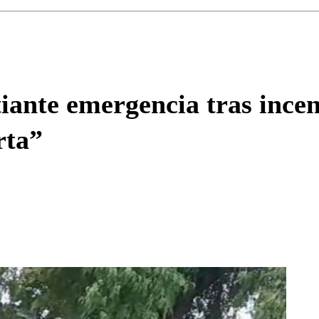
Enviar c
iante emergencia tras incen
rta”