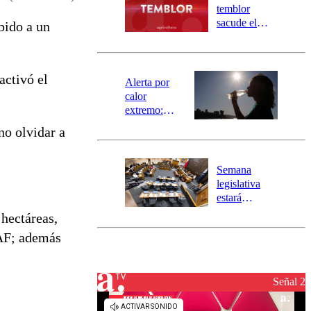
activa
temblor
mensajería
sacude el
bido a un
SAE
norte del país:
revisa la
magnitud y el
activó el
epicentro
Alerta por
calor
extremo:
Senapred
no olvidar a
activa Alerta
Temprana
Preventiva en
Semana
tres comunas
legislativa
estará
marcada por
 hectáreas,
el fin de la
NAF; además
tramitación
del proyecto
de
reconstrucción
Señal 2