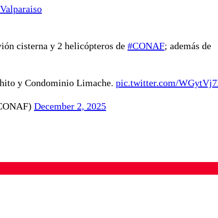
Valparaiso
vión cisterna y 2 helicópteros de
#CONAF
; además de
achito y Condominio Limache.
pic.twitter.com/WGytVj7
s_CONAF)
December 2, 2025
ados para garantizar un diálogo respetuoso.
Correo