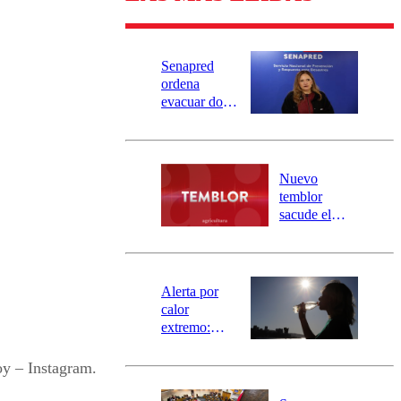
Senapred
ordena
evacuar dos
sectores de
Carahue por
desborde del
río Damas:
Nuevo
activa
temblor
mensajería
sacude el
SAE
norte del país:
revisa la
magnitud y el
epicentro
Alerta por
calor
extremo:
Senapred
activa Alerta
oy – Instagram.
Temprana
Preventiva en