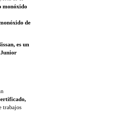
o monóxido
 monóxido de
issan, es un
 Junior
an
ertificado,
e trabajos