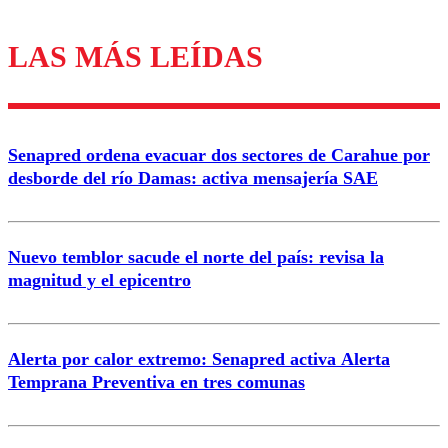
LAS MÁS LEÍDAS
Los comentarios son moderados para garantizar un
diálogo respetuoso.
Nombre
Senapred ordena evacuar dos sectores de Carahue por
Correo
desborde del río Damas: activa mensajería SAE
Nuevo temblor sacude el norte del país: revisa la
magnitud y el epicentro
Enviar comentario
Alerta por calor extremo: Senapred activa Alerta
Temprana Preventiva en tres comunas