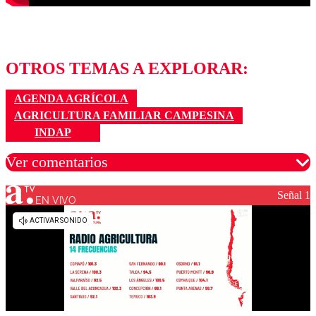
OTROS TEMAS A EXPLORAR:
AGENDA AGRÍCOLA
AGRICULTURA FAMILIAR CAMPESINA
INDAP
Ver comentarios
Señal 1
EN VIVO
Los comentarios son moderados para garantizar un
diálogo respetuoso.
Nombre
Correo