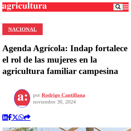
NACIONAL
Podcast
Agenda Agrícola: Indap fortalece
Frecuencias
Agricultura TV
el rol de las mujeres en la
Deportes
agricultura familiar campesina
Entretención
Colo Colo
Noticias
Motor
Vida Social
Otros Deportes
Dato Practico
Publicaciones en medios
por
Rodrigo Cantillana
Seleccion Chilena
Economía
Opinión
noviembre 30, 2024
Torneo Internacional
Internacional
Programas
Torneo Nacional
Nacional
Comercial
Universidad Católica
Política
Universidad de Chile
Sustentabilidad