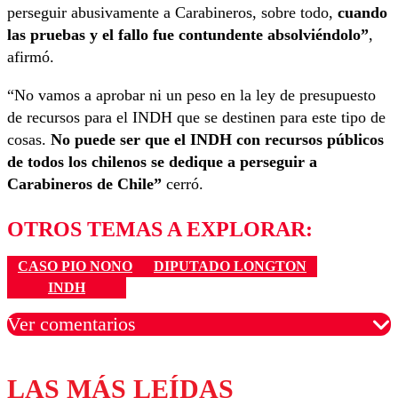
perseguir abusivamente a Carabineros, sobre todo,
cuando
las pruebas y el fallo fue contundente absolviéndolo”
,
afirmó.
“No vamos a aprobar ni un peso en la ley de presupuesto
de recursos para el INDH que se destinen para este tipo de
cosas.
No puede ser que el INDH con recursos públicos
de todos los chilenos se dedique a perseguir a
Carabineros de Chile”
cerró.
OTROS TEMAS A EXPLORAR:
CASO PIO NONO
DIPUTADO LONGTON
INDH
Ver comentarios
LAS MÁS LEÍDAS
Los comentarios son moderados para garantizar un