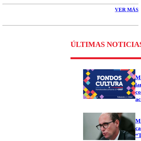
VER MÁS
ÚLTIMAS NOTICIA
Mi
la
co
ac
Mi
ca
“T