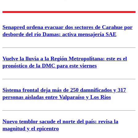
diálogo respetuoso.
Nombre
Senapred ordena evacuar dos sectores de Carahue por
Correo
desborde del río Damas: activa mensajería SAE
Vuelve la lluvia a la Región Metropolitana: este es el
pronóstico de la DMC para este viernes
Enviar comentario
Sistema frontal deja más de 250 damnificados y 317
personas aisladas entre Valparaíso y Los Ríos
Nuevo temblor sacude el norte del país: revisa la
magnitud y el epicentro