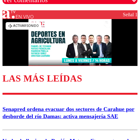
Señal 1
EN VIVO
Los comentarios son moderados para garantizar un
diálogo respetuoso.
Nombre
Correo
LAS MÁS LEÍDAS
Enviar comentario
Senapred ordena evacuar dos sectores de Carahue por
desborde del río Damas: activa mensajería SAE