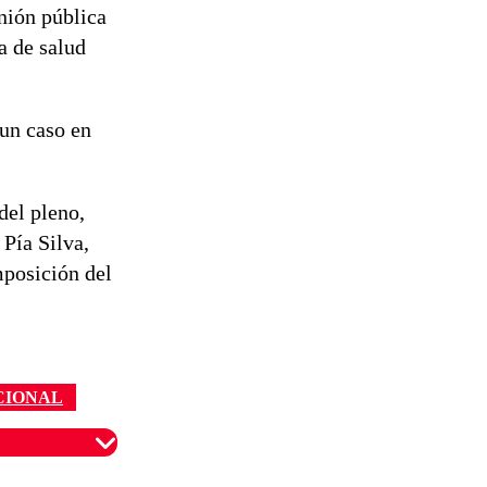
nión pública
a de salud
 un caso en
del pleno,
Pía Silva,
mposición del
CIONAL