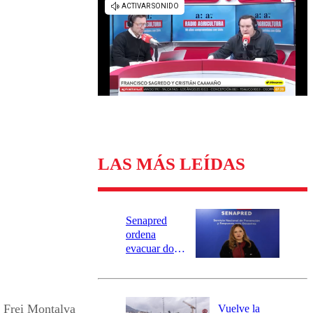
Universidad Católica
Política
Universidad de Chile
Sustentabilidad
LAS MÁS LEÍDAS
Senapred
ordena
evacuar dos
sectores de
Carahue por
desborde del
río Damas:
o Frei Montalva
Vuelve la