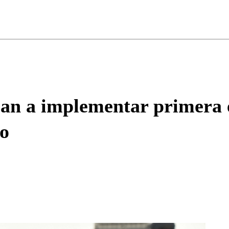
ados para garantizar un diálogo respetuoso.
Correo
Enviar c
zan a implementar primera 
io