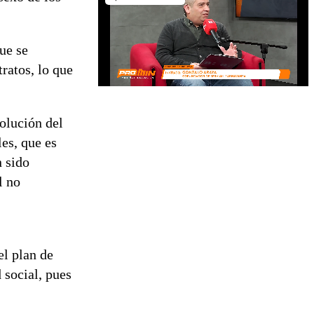
ue se
ratos, lo que
solución del
es, que es
n sido
l no
el plan de
 social, pues