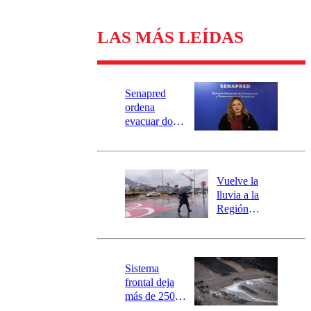
LAS MÁS LEÍDAS
Senapred
ordena
evacuar dos
sectores de
Carahue por
desborde del
río Damas:
Vuelve la
activa
lluvia a la
mensajería
Región
SAE
Metropolitana:
este es el
pronóstico de
la DMC para
Sistema
este viernes
frontal deja
más de 250
damnificados