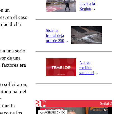
activa
lluvia a la
mensajería
Región
on un
SAE
Metropolitana:
es, en el caso
este es el
s que dicha
pronóstico de
la DMC para
Sistema
este viernes
frontal deja
más de 250
damnificados
a a una serie
y 317
personas
vor de una
aisladas entre
Nuevo
 factores era
Valparaíso y
temblor
Los Ríos
sacude el
norte del país:
revisa la
o solicitaron,
magnitud y el
itucional del
epicentro
y
Señal 2
itían la
sexo de los