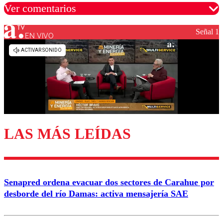
Ver comentarios
Señal 1
EN VIVO
Los comentarios son moderados para garantizar un
diálogo respetuoso.
Nombre
Correo
LAS MÁS LEÍDAS
Enviar comentario
Senapred ordena evacuar dos sectores de Carahue por
desborde del río Damas: activa mensajería SAE