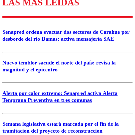
LAS MÁS LEÍDAS
Los comentarios son moderados para garantizar un
diálogo respetuoso.
Nombre
Senapred ordena evacuar dos sectores de Carahue por
Correo
desborde del río Damas: activa mensajería SAE
Nuevo temblor sacude el norte del país: revisa la
magnitud y el epicentro
Enviar comentario
Alerta por calor extremo: Senapred activa Alerta
Temprana Preventiva en tres comunas
Semana legislativa estará marcada por el fin de la
tramitación del proyecto de reconstrucción