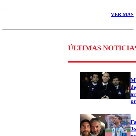
VER MÁS
ÚLTIMAS NOTICIA
Me
de
ar
pr
Fa
Jo
re