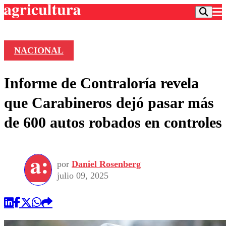
NACIONAL
Podcast
Informe de Contraloría revela
Frecuencias
Agricultura TV
que Carabineros dejó pasar más
Deportes
de 600 autos robados en controles
Entretención
Colo Colo
Noticias
Motor
Vida Social
Otros Deportes
Dato Practico
Publicaciones en medios
por
Daniel Rosenberg
Seleccion Chilena
Economía
Opinión
julio 09, 2025
Torneo Internacional
Internacional
Programas
Torneo Nacional
Nacional
Comercial
Universidad Católica
Política
Universidad de Chile
Sustentabilidad