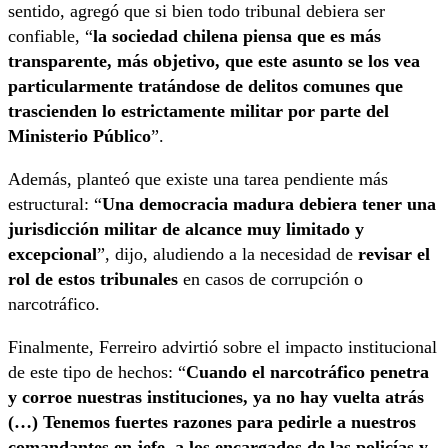
sentido, agregó que si bien todo tribunal debiera ser
confiable, “
la sociedad chilena
piensa que es más
transparente, más objetivo, que este asunto se los vea
particularmente tratándose
de delitos comunes que
trascienden lo estrictamente militar por parte del
Ministerio Público
”.
Además, planteó que existe una tarea pendiente más
estructural: “
Una democracia madura debiera tener una
jurisdicción militar de alcance muy limitado y
excepcional
”, dijo, aludiendo a la necesidad de
revisar el
rol de estos tribunales
en casos de corrupción o
narcotráfico.
Finalmente, Ferreiro advirtió sobre el impacto institucional
de este tipo de hechos: “
Cuando el narcotráfico penetra
y corroe nuestras instituciones, ya no hay vuelta atrás
(…) T
enemos fuertes razones para pedirle a nuestros
comandantes en
jefe, a los encargados de las policías y