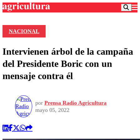
NACIONAL
Podcast
Intervienen árbol de la campaña
Frecuencias
Agricultura TV
del Presidente Boric con un
Deportes
mensaje contra él
Entretención
Colo Colo
Noticias
Motor
Vida Social
Otros Deportes
Dato Practico
Publicaciones en medios
por
Prensa Radio Agricultura
Seleccion Chilena
Economía
Opinión
mayo 05, 2022
Torneo Internacional
Internacional
Programas
Torneo Nacional
Nacional
Comercial
Universidad Católica
Política
Universidad de Chile
Sustentabilidad