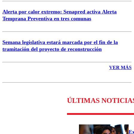
Alerta por calor extremo: Senapred activa Alerta
Temprana Preventiva en tres comunas
Semana legislativa estará marcada por el fin de la
tramitación del proyecto de reconstrucción
VER MÁS
ÚLTIMAS NOTICIA
Ex