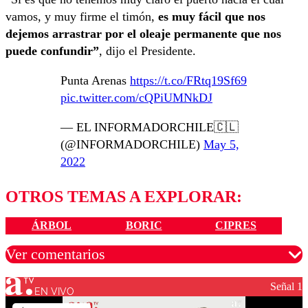
vamos, y muy firme el timón,
es muy fácil que nos
dejemos arrastrar por el oleaje permanente que nos
puede confundir”
, dijo el Presidente.
Punta Arenas
https://t.co/FRtq19Sf69
pic.twitter.com/cQPiUMNkDJ
— EL INFORMADORCHILE🇨🇱
(@INFORMADORCHILE)
May 5,
2022
OTROS TEMAS A EXPLORAR:
ÁRBOL
BORIC
CIPRES
Ver comentarios
Señal 1
EN VIVO
Los comentarios son moderados para garantizar un