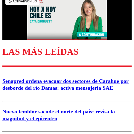
diálogo respetuoso.
Nombre
Correo
LAS MÁS LEÍDAS
Enviar comentario
Senapred ordena evacuar dos sectores de Carahue por
desborde del río Damas: activa mensajería SAE
Nuevo temblor sacude el norte del país: revisa la
magnitud y el epicentro