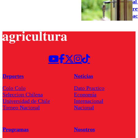
al
re
ac
Deportes
Noticias
Colo Colo
Dato Practico
Seleccion Chilena
Economía
Universidad de Chile
Internacional
Torneo Nacional
Nacional
Programas
Nosotros