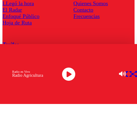
LLegó la hora
Quienes Somos
El Radar
Contacto
Enfoqué Público
Frecuencias
Hoja de Ruta
Tarifas
Comercial
Tarifas Servel Radio
Radio en Vivo
Radio Agricultura
Radio en Vivo
TV en Vivo
Descarga la APP