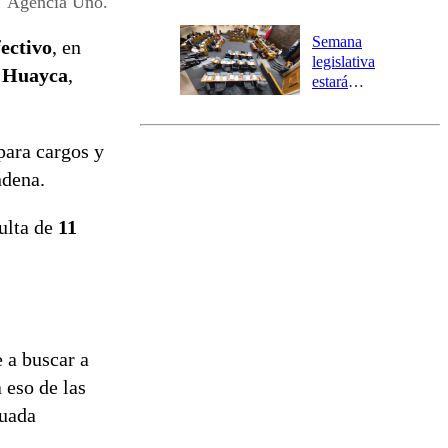
Agencia Uno.
Temprana
Preventiva en
Semana
fectivo
, en
tres comunas
legislativa
 Huayca
,
estará
marcada por
el fin de la
tramitación
para cargos y
del proyecto
ndena.
de
reconstrucción
ulta de
11
 a buscar a
 eso de las
luada