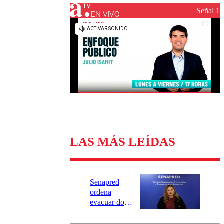
Universidad Católica
Política
Señal 1
Universidad de Chile
Sustentabilidad
EN VIVO
LAS MÁS LEÍDAS
Senapred
ordena
evacuar dos
sectores de
Carahue por