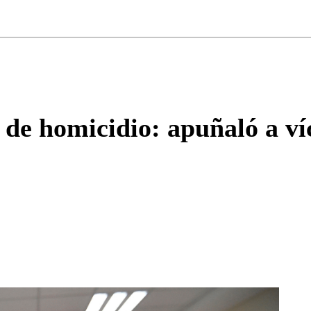
ados para garantizar un diálogo respetuoso.
Correo
Enviar c
r de homicidio: apuñaló a ví