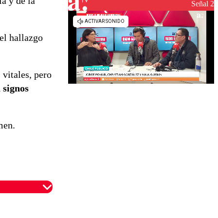
a y de la
reconstrucción
Señal 2
el hallazgo
 vitales, pero
 signos
men.