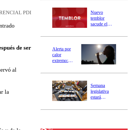
desborde del
río Damas:
RENCIAL PDI
Nuevo
activa
temblor
mensajería
sacude el
ntrado
SAE
norte del país:
revisa la
magnitud y el
espués de ser
epicentro
Alerta por
calor
extremo:
Senapred
ervó al
activa Alerta
.
Temprana
Preventiva en
Semana
tres comunas
r la
legislativa
estará
marcada por
el fin de la
tramitación
del proyecto
de