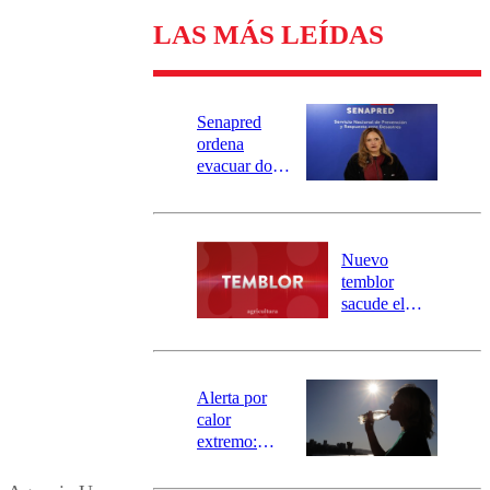
LAS MÁS LEÍDAS
Senapred
ordena
evacuar dos
sectores de
Carahue por
desborde del
río Damas:
Nuevo
activa
temblor
mensajería
sacude el
SAE
norte del país:
revisa la
magnitud y el
epicentro
Alerta por
calor
extremo:
Senapred
activa Alerta