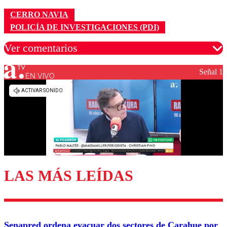
CERRO NAVIA
POLICÍA DE INVESTIGACIONES (PDI)
Ver comentarios
Señal 1
EN VIVO
Los comentarios son moderados para garantizar un
diálogo respetuoso.
Nombre
Correo
LAS MÁS LEÍDAS
Enviar comentario
Senapred ordena evacuar dos sectores de Carahue por