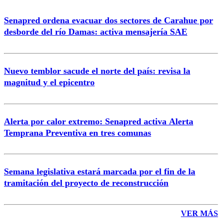
Senapred ordena evacuar dos sectores de Carahue por
Correo
desborde del río Damas: activa mensajería SAE
Nuevo temblor sacude el norte del país: revisa la
magnitud y el epicentro
Enviar comentario
Alerta por calor extremo: Senapred activa Alerta
Temprana Preventiva en tres comunas
Semana legislativa estará marcada por el fin de la
tramitación del proyecto de reconstrucción
VER MÁS