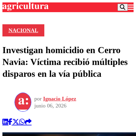
NACIONAL
Podcast
Investigan homicidio en Cerro
Frecuencias
Agricultura TV
Navia: Víctima recibió múltiples
Deportes
disparos en la vía pública
Entretención
Colo Colo
Noticias
Motor
Vida Social
Otros Deportes
Dato Practico
Publicaciones en medios
por
Ignacio López
Seleccion Chilena
Economía
Opinión
junio 06, 2026
Torneo Internacional
Internacional
Programas
Torneo Nacional
Nacional
Comercial
Universidad Católica
Política
Universidad de Chile
Sustentabilidad