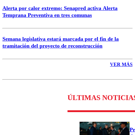
Alerta por calor extremo: Senapred activa Alerta
Temprana Preventiva en tres comunas
Semana legislativa estará marcada por el fin de la
tramitación del proyecto de reconstrucción
VER MÁS
ÚLTIMAS NOTICIA
Pr