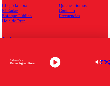
LLegó la hora
Quienes Somos
El Radar
Contacto
Enfoqué Público
Frecuencias
Hoja de Ruta
Tarifas
Comercial
Tarifas Servel Radio
Radio en Vivo
Radio Agricultura
Radio en Vivo
TV en Vivo
Descarga la APP