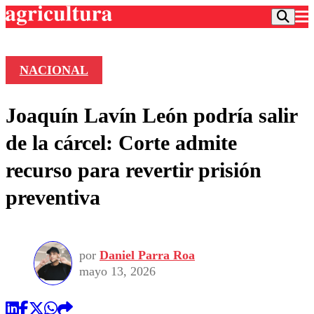
NACIONAL
Podcast
Joaquín Lavín León podría salir
Frecuencias
Agricultura TV
de la cárcel: Corte admite
Deportes
recurso para revertir prisión
Entretención
Colo Colo
Noticias
preventiva
Motor
Vida Social
Otros Deportes
Dato Practico
Publicaciones en medios
Seleccion Chilena
Economía
Opinión
Torneo Internacional
Internacional
por
Daniel Parra Roa
Programas
Torneo Nacional
Nacional
mayo 13, 2026
Comercial
Universidad Católica
Política
Universidad de Chile
Sustentabilidad