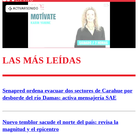
Los comentarios son moderados para garantizar un
diálogo respetuoso.
Nombre
Correo
LAS MÁS LEÍDAS
Enviar comentario
Senapred ordena evacuar dos sectores de Carahue por
desborde del río Damas: activa mensajería SAE
Nuevo temblor sacude el norte del país: revisa la
magnitud y el epicentro