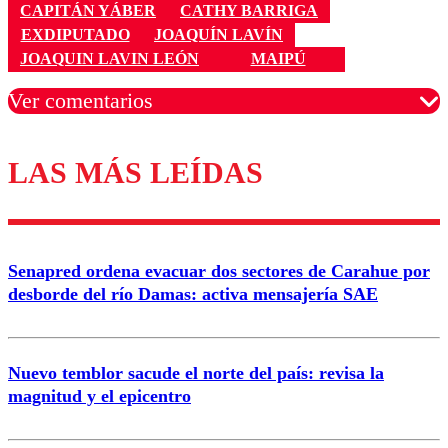
CAPITÁN YÁBER
CATHY BARRIGA
EXDIPUTADO
JOAQUÍN LAVÍN
JOAQUIN LAVIN LEÓN
MAIPÚ
Ver comentarios
LAS MÁS LEÍDAS
Los comentarios son moderados para garantizar un
diálogo respetuoso.
Nombre
Senapred ordena evacuar dos sectores de Carahue por
Correo
desborde del río Damas: activa mensajería SAE
Nuevo temblor sacude el norte del país: revisa la
magnitud y el epicentro
Enviar comentario