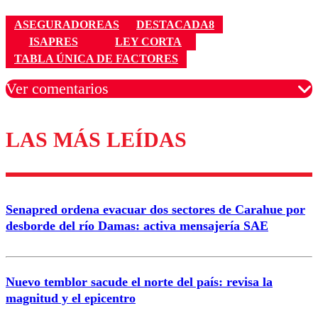
ASEGURADOREAS
DESTACADA8
ISAPRES
LEY CORTA
TABLA ÚNICA DE FACTORES
Ver comentarios
LAS MÁS LEÍDAS
Los comentarios son moderados para garantizar un
diálogo respetuoso.
Nombre
Senapred ordena evacuar dos sectores de Carahue por
Correo
desborde del río Damas: activa mensajería SAE
Nuevo temblor sacude el norte del país: revisa la
magnitud y el epicentro
Enviar comentario