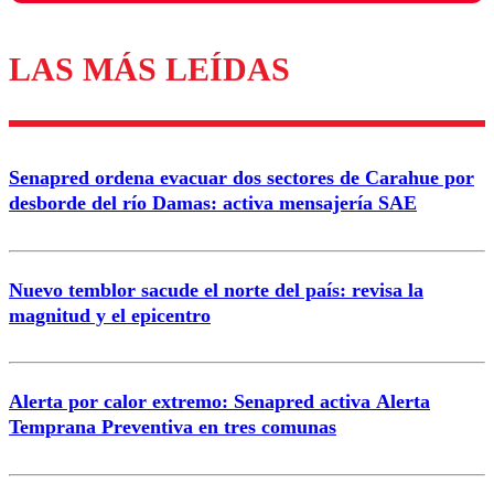
LAS MÁS LEÍDAS
Los comentarios son moderados para garantizar un
diálogo respetuoso.
Nombre
Senapred ordena evacuar dos sectores de Carahue por
Correo
desborde del río Damas: activa mensajería SAE
Nuevo temblor sacude el norte del país: revisa la
magnitud y el epicentro
Enviar comentario
Alerta por calor extremo: Senapred activa Alerta
Temprana Preventiva en tres comunas