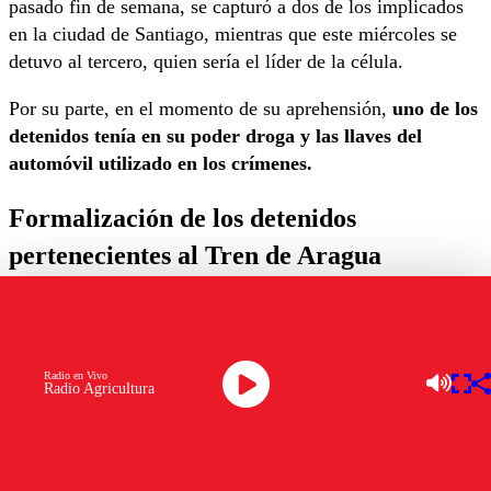
pasado fin de semana, se capturó a dos de los implicados
en la ciudad de Santiago, mientras que este miércoles se
detuvo al tercero, quien sería el líder de la célula.
Por su parte, en el momento de su aprehensión,
uno de los
detenidos tenía en su poder droga y las llaves del
automóvil utilizado en los crímenes.
Formalización de los detenidos
pertenecientes al Tren de Aragua
El fiscal Pablo Sabaj de la Fiscalía Centro Norte explicó
que
“durante la semana pasada se encontraron dos
cuerpos, uno en María Pinto y otro en Alhue”.
Radio en Vivo
Radio Agricultura
Además, la investigación conjunta con la PDI permitió
identificar y detener a los responsables,
quienes fueron
formalizados por los delitos de homicidio calificado,