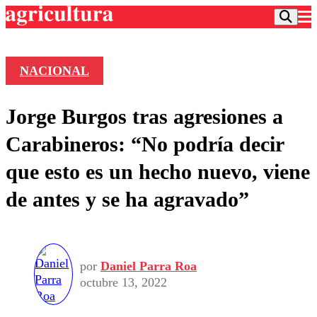
NACIONAL
Podcast
Jorge Burgos tras agresiones a
Frecuencias
Agricultura TV
Carabineros: “No podría decir
Deportes
que esto es un hecho nuevo, viene
Entretención
Colo Colo
Noticias
de antes y se ha agravado”
Motor
Vida Social
Otros Deportes
Dato Practico
Publicaciones en medios
Seleccion Chilena
Economía
Opinión
Torneo Internacional
Internacional
Programas
por
Daniel Parra Roa
Torneo Nacional
Nacional
Comercial
octubre 13, 2022
Universidad Católica
Política
Universidad de Chile
Sustentabilidad