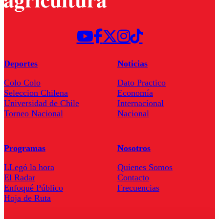
Deportes
Noticias
Colo Colo
Dato Practico
Seleccion Chilena
Economía
Universidad de Chile
Internacional
Torneo Nacional
Nacional
Programas
Nosotros
LLegó la hora
Quienes Somos
El Radar
Contacto
Enfoqué Público
Frecuencias
Hoja de Ruta