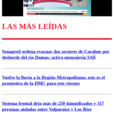
Correo
LAS MÁS LEÍDAS
Enviar comentario
Senapred ordena evacuar dos sectores de Carahue por
desborde del río Damas: activa mensajería SAE
Vuelve la lluvia a la Región Metropolitana: este es el
pronóstico de la DMC para este viernes
Sistema frontal deja más de 250 damnificados y 317
personas aisladas entre Valparaíso y Los Ríos