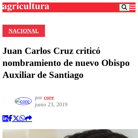
NACIONAL
Podcast
Juan Carlos Cruz criticó
Frecuencias
Agricultura TV
nombramiento de nuevo Obispo
Deportes
Auxiliar de Santiago
Entretención
Colo Colo
Noticias
Motor
Vida Social
Otros Deportes
Dato Practico
por
core
Publicaciones en medios
Seleccion Chilena
Economía
junio 23, 2019
Opinión
Torneo Internacional
Internacional
Programas
Torneo Nacional
Nacional
Comercial
Universidad Católica
Política
Universidad de Chile
Sustentabilidad