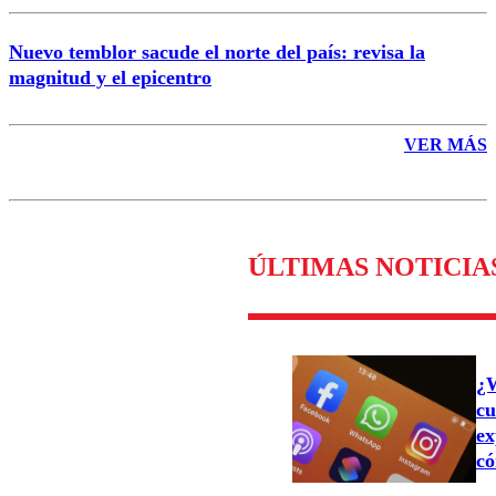
Nuevo temblor sacude el norte del país: revisa la
magnitud y el epicentro
VER MÁS
ÚLTIMAS NOTICIA
¿W
cu
ex
có