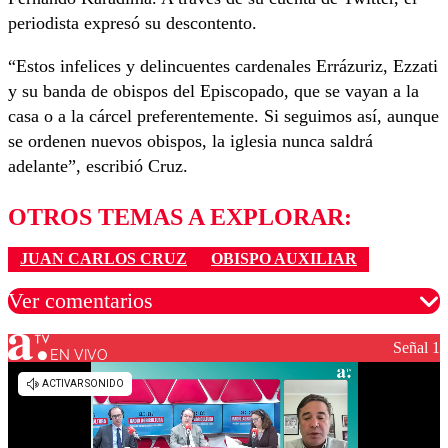
periodista expresó su descontento.
“Estos infelices y delincuentes cardenales Errázuriz, Ezzati
y su banda de obispos del Episcopado, que se vayan a la
casa o a la cárcel preferentemente. Si seguimos así, aunque
se ordenen nuevos obispos, la iglesia nunca saldrá
adelante”, escribió Cruz.
OTROS TEMAS A EXPLORAR:
JUAN CARLOS CRUZ
OBISPO AUXILIAR
Ver comentarios
Señal 1
EN VIVO
Los comentarios son moderados para garantizar un
diálogo respetuoso.
Nombre